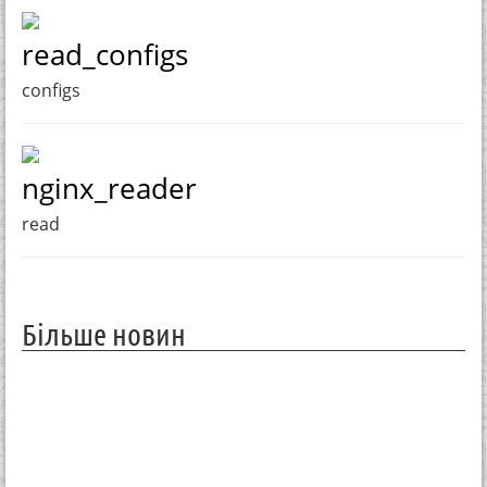
read_configs
configs
nginx_reader
read
Більше новин