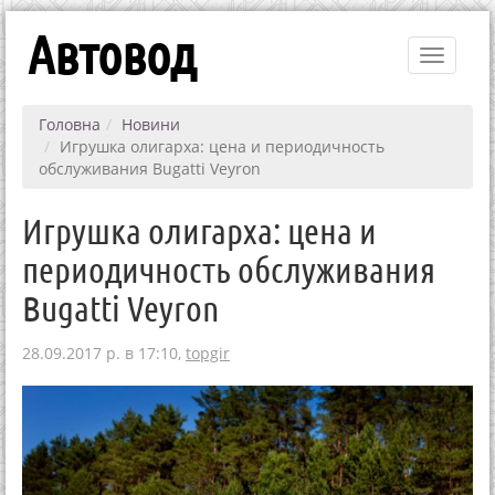
Автовод
Toggle
navigati
Головна
Новини
Игрушка олигарха: цена и периодичность
обслуживания Bugatti Veyron
Игрушка олигарха: цена и
периодичность обслуживания
Bugatti Veyron
28.09.2017 р. в 17:10,
topgir