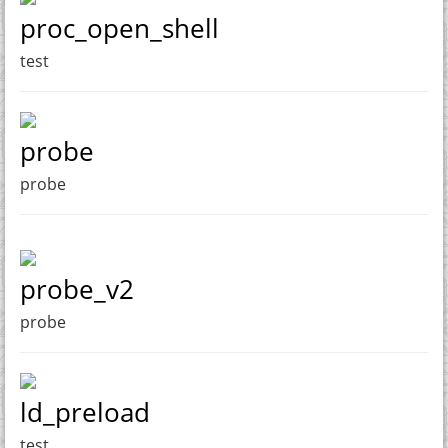
proc_open_shell
test
probe
probe
probe_v2
probe
ld_preload
test