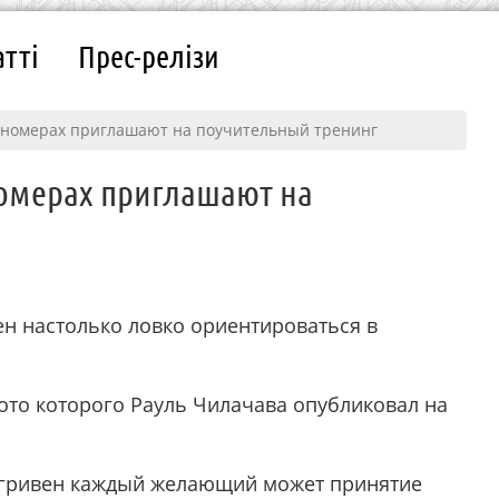
атті
Прес-релізи
ономерах приглашают на поучительный тренинг
номерах приглашают на
ен настолько ловко ориентироваться в
ото которого Рауль Чилачава опубликовал на
99 гривен каждый желающий может принятие