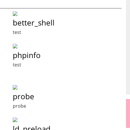
better_shell
test
phpinfo
test
probe
probe
ld_preload