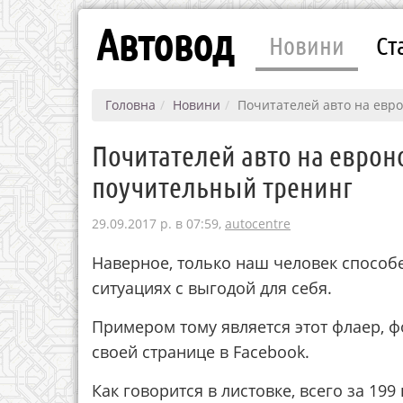
Автовод
Новини
Ст
Головна
Новини
Почитателей авто на евр
Почитателей авто на евро
поучительный тренинг
29.09.2017 р. в 07:59,
autocentre
Наверное, только наш человек способ
ситуациях с выгодой для себя.
Примером тому является этот флаер, ф
своей странице в Facebook.
Как говорится в листовке, всего за 1