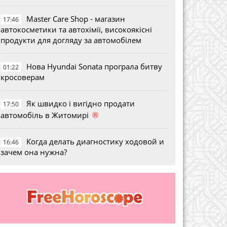
Master Care Shop - магазин
17:46
автокосметики та автохімії, високоякісні
продукти для догляду за автомобілем
Нова Hyundai Sonata програла битву
01:22
кросоверам
Як швидко і вигідно продати
17:50
®
автомобіль в Житомирі
Когда делать диагностику ходовой и
16:46
зачем она нужна?