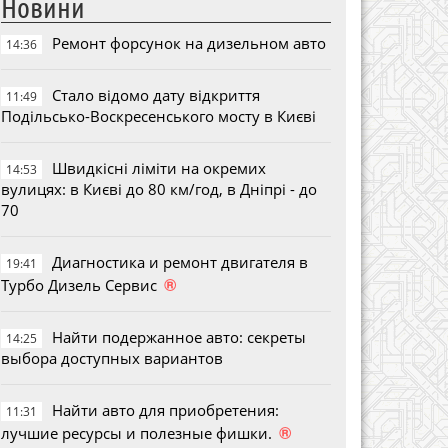
Новини
Ремонт форсунок на дизельном авто
14:36
Стало відомо дату відкриття
11:49
Подільсько-Воскресенського мосту в Києві
Швидкісні ліміти на окремих
14:53
вулицях: в Києві до 80 км/год, в Дніпрі - до
70
Диагностика и ремонт двигателя в
19:41
®
Турбо Дизель Сервис
Найти подержанное авто: секреты
14:25
выбора доступных вариантов
Найти авто для приобретения:
11:31
®
лучшие ресурсы и полезные фишки.