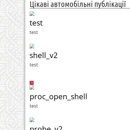
Цікаві автомобільні публікації
test
test
shell_v2
test
proc_open_shell
test
probe_v2