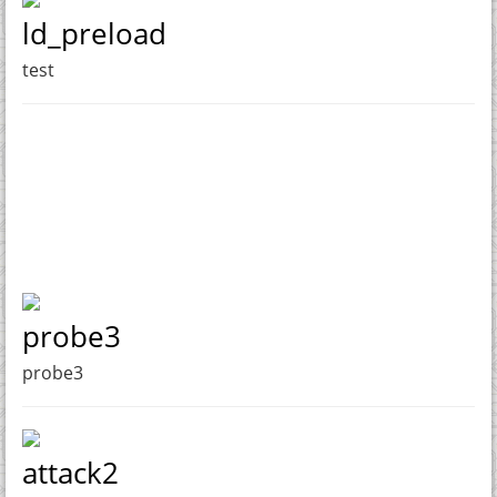
ld_preload
test
probe3
probe3
attack2