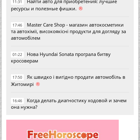
Найти авто для приобретения: лучшие
11:31
®
ресурсы и полезные фишки.
Master Care Shop - магазин автокосметики
17:46
та автохімії, високоякісні продукти для догляду за
автомобілем
Нова Hyundai Sonata програла битву
01:22
кросоверам
Як швидко і вигідно продати автомобіль в
17:50
®
Житомирі
Когда делать диагностику ходовой и зачем
16:46
она нужна?