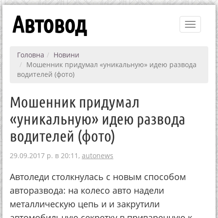
Автовод
Toggle
navigati
Головна
Новини
Мошенник придумал «уникальную» идею развода
водителей (фото)
Мошенник придумал
«уникальную» идею развода
водителей (фото)
29.09.2017 р. в 20:11,
autonews
Автоледи столкнулась с новым способом
авторазвода: на колесо авто надели
металлическую цепь и и закрутили
автомобильную секретку в приваренную к