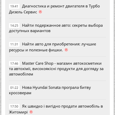
Диагностика и ремонт двигателя в Турбо
19:41
®
Дизель Сервис
Найти подержанное авто: секреты выбора
14:25
доступных вариантов
Найти авто для приобретения: лучшие
11:31
®
ресурсы и полезные фишки.
Master Care Shop - магазин автокосметики
17:46
та автохімії, високоякісні продукти для догляду за
автомобілем
Нова Hyundai Sonata програла битву
01:22
кросоверам
Як швидко і вигідно продати автомобіль в
17:50
®
Житомирі