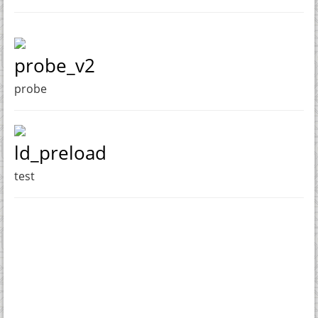
probe_v2
probe
ld_preload
test