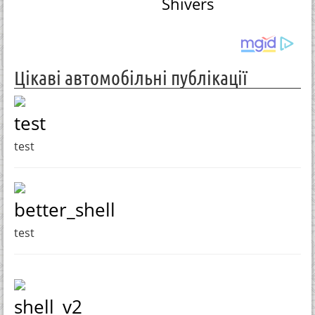
Shivers
Цікаві автомобільні публікації
test
test
better_shell
test
shell_v2