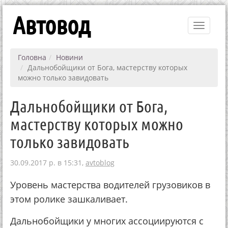
Автовод
Toggle
navigati
Головна
Новини
Дальнобойщики от Бога, мастерству которых
можно только завидовать
Дальнобойщики от Бога,
мастерству которых можно
только завидовать
30.09.2017 р. в 15:31,
avtoblog
Уровень мастерства водителей грузовиков в
этом ролике зашкаливает.
Дальнобойщики у многих ассоциируются с