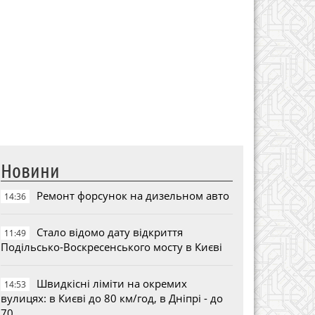
Новини
Ремонт форсунок на дизельном авто
14:36
Стало відомо дату відкриття
11:49
Подільсько-Воскресенського мосту в Києві
Швидкісні ліміти на окремих
14:53
вулицях: в Києві до 80 км/год, в Дніпрі - до
70