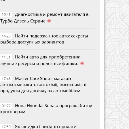
Диагностика и ремонт двигателя в
19:41
®
Турбо Дизель Сервис
Найти подержанное авто: секреты
14:25
выбора доступных вариантов
Найти авто для приобретения:
11:31
®
лучшие ресурсы и полезные фишки.
Master Care Shop - магазин
17:46
автокосметики та автохімії, високоякісні
продукти для догляду за автомобілем
Нова Hyundai Sonata програла битву
01:22
кросоверам
Як швидко і вигідно продати
17:50