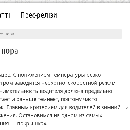
атті
Прес-релізи
же пора
 пора
ьцев. С понижением температуры резко
 утром заводится неохотно, скоростной режим
 внимательность водителя должна предельно
тает и раньше темнеет, поэтому часто
ок. Главным критерием для водителей в зимний
л
жения. Остановимся на одном из самых
ения — покрышках.