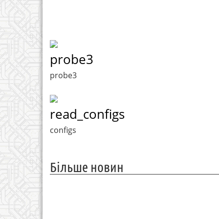
probe3
probe3
read_configs
configs
Більше новин