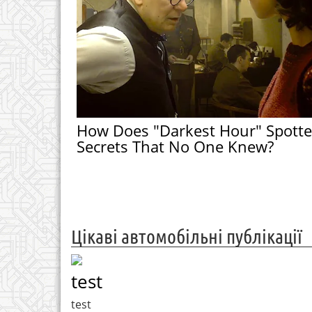
How Does "Darkest Hour" Spott
Secrets That No One Knew?
Цікаві автомобільні публікації
test
test