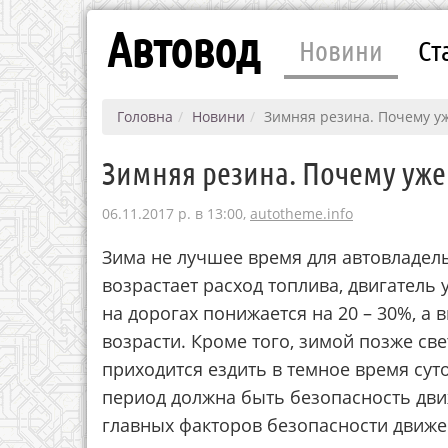
Автовод
Новини
Ст
Головна
Новини
Зимняя резина. Почему у
Зимняя резина. Почему уже
06.11.2017 р. в 13:00,
autotheme.info
Зима не лучшее время для автовладел
возрастает расход топлива, двигатель
на дорогах понижается на 20 – 30%, а
возрасти. Кроме того, зимой позже све
приходится ездить в темное время сут
период должна быть безопасность дви
главных факторов безопасности движ