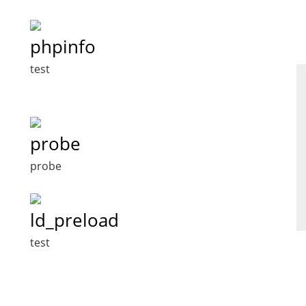
phpinfo
test
probe
probe
ld_preload
test