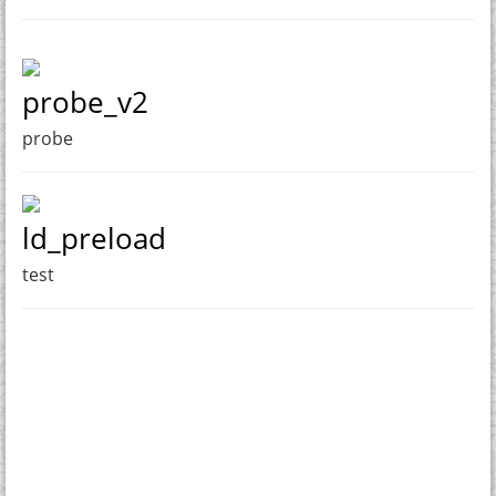
probe_v2
probe
ld_preload
test