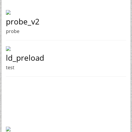
probe_v2
probe
ld_preload
test