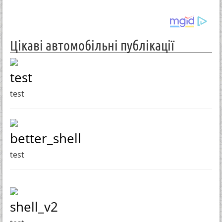
Цікаві автомобільні публікації
test
test
better_shell
test
shell_v2