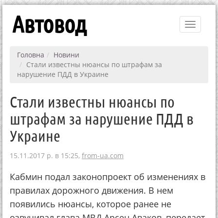
Автовод
Toggle
navigati
Головна
Новини
Стали известны нюансы по штрафам за
нарушение ПДД в Украине
Стали известны нюансы по
штрафам за нарушение ПДД в
Украине
15.11.2017 р. в 15:25,
from-ua.com
Кабмин подал законопроект об изменениях в
правилах дорожного движения. В нем
появились нюансы, которое ранее не
озвучивал глава МВД Арсен Аваков, передает