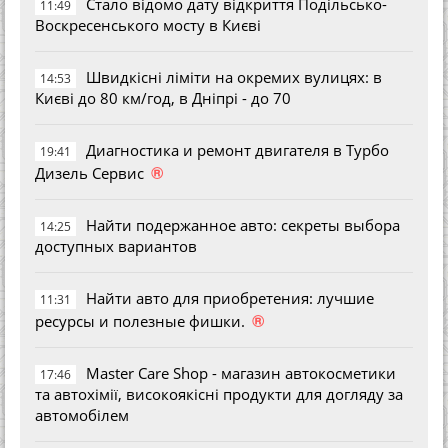
Стало відомо дату відкриття Подільсько-
11:49
Воскресенського мосту в Києві
Швидкісні ліміти на окремих вулицях: в
14:53
Києві до 80 км/год, в Дніпрі - до 70
Диагностика и ремонт двигателя в Турбо
19:41
®
Дизель Сервис
Найти подержанное авто: секреты выбора
14:25
доступных вариантов
Найти авто для приобретения: лучшие
11:31
®
ресурсы и полезные фишки.
Master Care Shop - магазин автокосметики
17:46
та автохімії, високоякісні продукти для догляду за
автомобілем