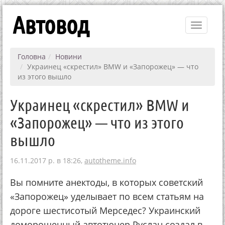
Автовод
Toggle
navigati
Головна
Новини
Украинец «скрестил» BMW и «Запорожец» — что
из этого вышло
Украинец «скрестил» BMW и
«Запорожец» — что из этого
вышло
16.11.2017 р. в 18:26,
autotheme.info
Вы помните анектоды, в которых советский
«Запорожец» уделывает по всем статьям на
дороге шестисотый Мерседес? Украинский
доморощенный автотюнер Руслан создал в