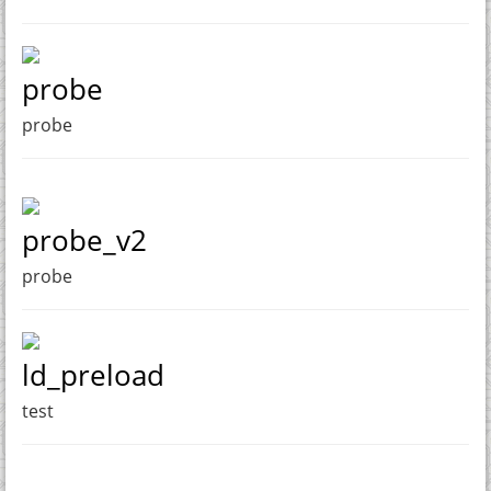
probe
probe
probe_v2
probe
ld_preload
test