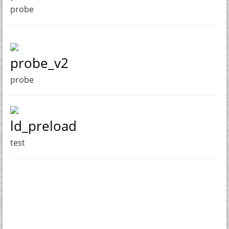
probe
probe_v2
probe
ld_preload
test