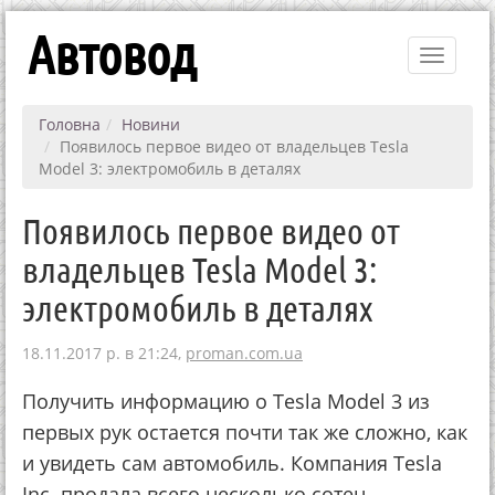
Автовод
Toggle
navigati
Головна
Новини
Появилось первое видео от владельцев Tesla
Model 3: электромобиль в деталях
Появилось первое видео от
владельцев Tesla Model 3:
электромобиль в деталях
18.11.2017 р. в 21:24,
proman.com.ua
Получить информацию о Tesla Model 3 из
первых рук остается почти так же сложно, как
и увидеть сам автомобиль. Компания Tesla
Inc. продала всего несколько сотен