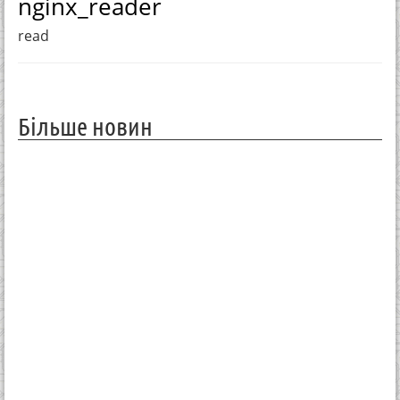
nginx_reader
read
Більше новин