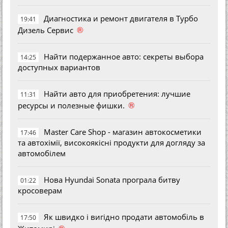
Диагностика и ремонт двигателя в Турбо
19:41
®
Дизель Сервис
Найти подержанное авто: секреты выбора
14:25
доступных вариантов
Найти авто для приобретения: лучшие
11:31
®
ресурсы и полезные фишки.
Master Care Shop - магазин автокосметики
17:46
та автохімії, високоякісні продукти для догляду за
автомобілем
Нова Hyundai Sonata програла битву
01:22
кросоверам
Як швидко і вигідно продати автомобіль в
17:50
®