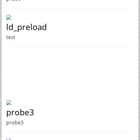
ld_preload
test
probe3
probe3