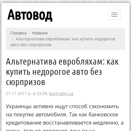
Автовод
Toggle
navigati
Головна
Новини
Альтернатива евробляхам: как купить недорогое
авто без сюрпризов
Альтернатива евробляхам: как
купить недорогое авто без
сюрпризов
21.11.2017 р. в 23:08,
kontrakty.ua
Украинцы активно ищут способ сэкономить
на покупке автомобиля. Так как банковское
кредитование восстанавливается медленно, а
жизнь только дорожает, деньги на