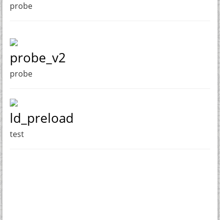
probe
probe_v2
probe
ld_preload
test