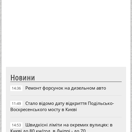
Новини
Ремонт форсунок на дизельном авто
14:36
Стало відомо дату відкриття Подільсько-
11:49
Воскресенського мосту в Києві
Швидкісні ліміти на окремих вулицях: в
14:53
Києві до 80 км/год, в Дніпрі - до 70