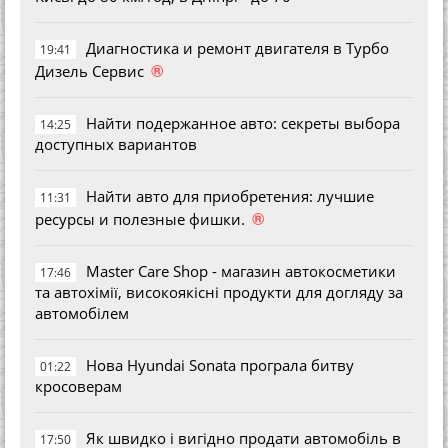
Диагностика и ремонт двигателя в Турбо
19:41
®
Дизель Сервис
Найти подержанное авто: секреты выбора
14:25
доступных вариантов
Найти авто для приобретения: лучшие
11:31
®
ресурсы и полезные фишки.
Master Care Shop - магазин автокосметики
17:46
та автохімії, високоякісні продукти для догляду за
автомобілем
Нова Hyundai Sonata програла битву
01:22
кросоверам
Як швидко і вигідно продати автомобіль в
17:50