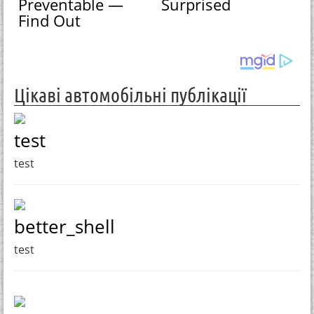
Preventable —
Surprised
Find Out
Цікаві автомобільні публікації
test
test
better_shell
test