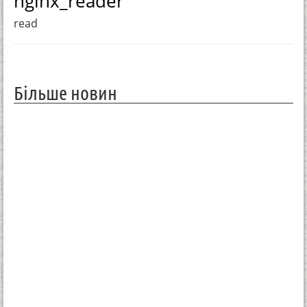
nginx_reader
read
Більше новин