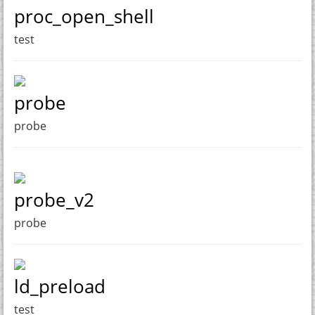
proc_open_shell
test
probe
probe
probe_v2
probe
ld_preload
test