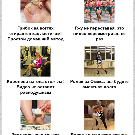
Грибок на ногтях
Ржу не переставая, это
стирается как ластиком!
видео пересмотришь не
Простой домашний метод
раз
Королева вагона отожгла!
Ролик из Омска: вы будете
Видео не оставит
смеяться долго
равнодушным
Этот трюк уничтожает
Ролик длится пару секунд,