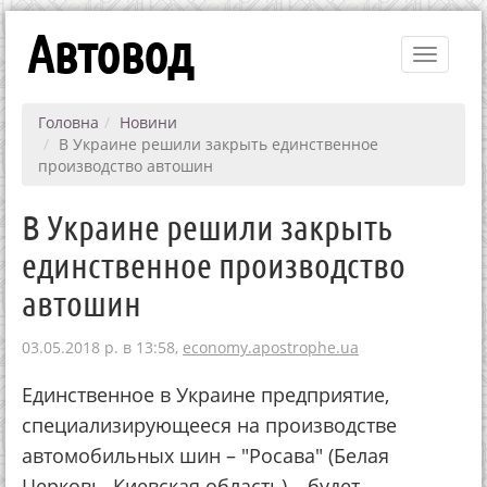
Автовод
Toggle
navigati
Головна
Новини
В Украине решили закрыть единственное
производство автошин
В Украине решили закрыть
единственное производство
автошин
03.05.2018 р. в 13:58,
economy.apostrophe.ua
Единственное в Украине предприятие,
специализирующееся на производстве
автомобильных шин – "Росава" (Белая
Церковь, Киевская область) – будет