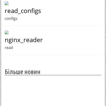
read_configs
configs
nginx_reader
read
Більше новин