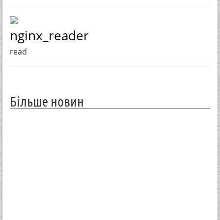
nginx_reader
read
Більше новин