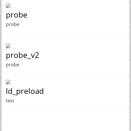
probe
probe
probe_v2
probe
ld_preload
test