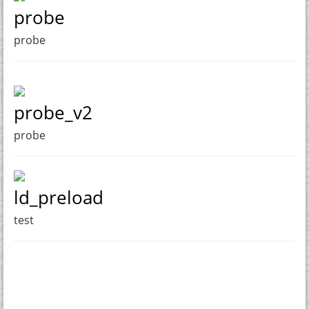
probe
probe
probe_v2
probe
ld_preload
test