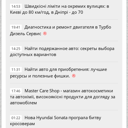
Швидкісні ліміти на окремих вулицях: в
14:53
Києві до 80 км/год, в Дніпрі - до 70
Диагностика и ремонт двигателя в Турбо
19:41
®
Дизель Сервис
Найти подержанное авто: секреты выбора
14:25
доступных вариантов
Найти авто для приобретения: лучшие
11:31
®
ресурсы и полезные фишки.
Master Care Shop - магазин автокосметики
17:46
та автохімії, високоякісні продукти для догляду за
автомобілем
Нова Hyundai Sonata програла битву
01:22
кросоверам