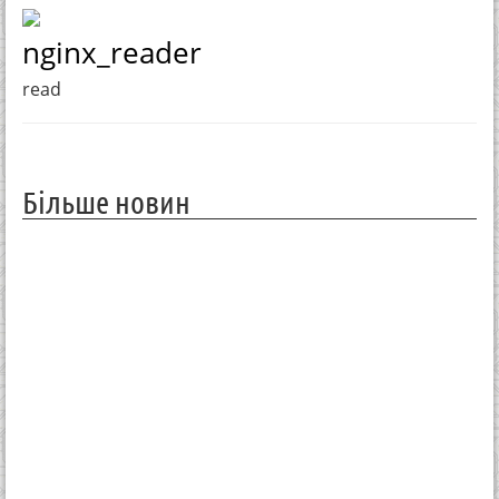
nginx_reader
read
Більше новин