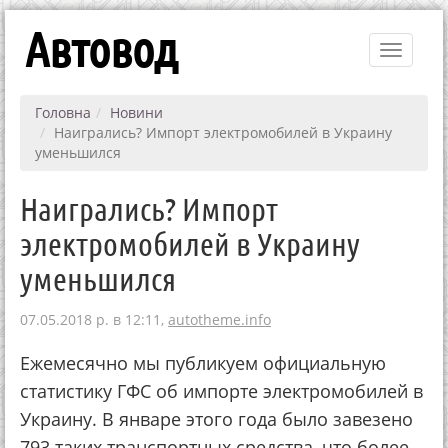
Автовод
Toggle
navigati
Головна
Новини
Наигрались? Импорт электромобилей в Украину
уменьшился
Наигрались? Импорт
электромобилей в Украину
уменьшился
07.05.2018 р. в 12:11,
autotheme.info
Ежемесячно мы публикуем официальную
статистику ГФС об импорте электромобилей в
Украину. В январе этого года было завезено
793 таких транспортных средства, что более