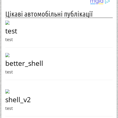
Цікаві автомобільні публікації
test
test
better_shell
test
shell_v2
test