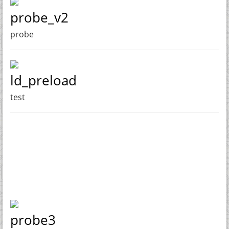
probe_v2
probe
ld_preload
test
probe3