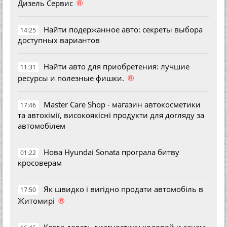
®
Дизель Сервис
Найти подержанное авто: секреты выбора
14:25
доступных вариантов
Найти авто для приобретения: лучшие
11:31
®
ресурсы и полезные фишки.
Master Care Shop - магазин автокосметики
17:46
та автохімії, високоякісні продукти для догляду за
автомобілем
Нова Hyundai Sonata програла битву
01:22
кросоверам
Як швидко і вигідно продати автомобіль в
17:50
®
Житомирі