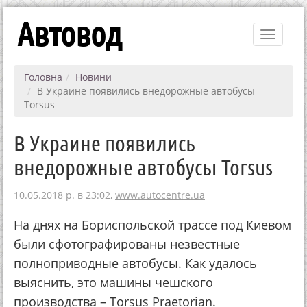
Автовод
Toggle
navigati
Головна
Новини
В Украине появились внедорожные автобусы
Torsus
В Украине появились
внедорожные автобусы Torsus
10.05.2018 р. в 23:02,
www.autocentre.ua
На днях на Бориспольской трассе под Киевом
были сфотографированы незвестные
полноприводные автобусы. Как удалось
выяснить, это машины чешского
производства – Torsus Praetorian.