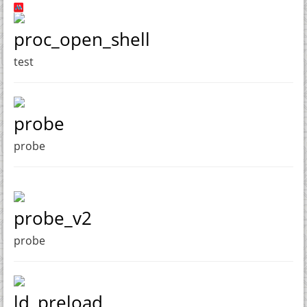
proc_open_shell
test
probe
probe
probe_v2
probe
ld_preload