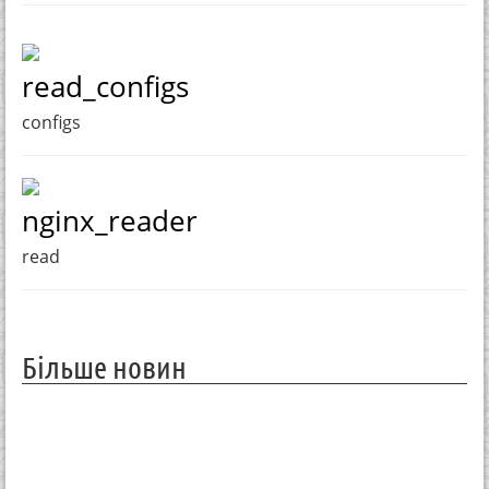
read_configs
configs
nginx_reader
read
Більше новин