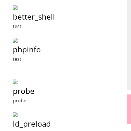
better_shell
test
phpinfo
test
probe
probe
ld_preload