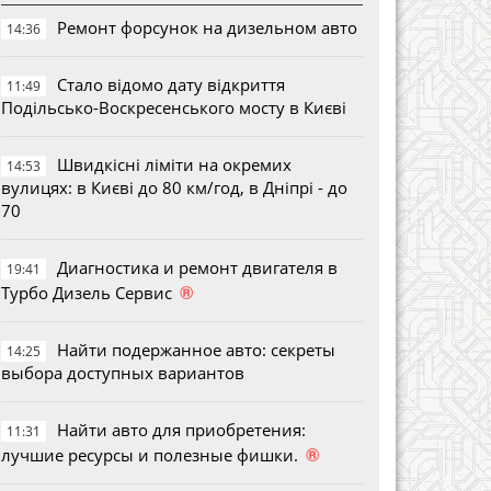
Ремонт форсунок на дизельном авто
14:36
Стало відомо дату відкриття
11:49
Подільсько-Воскресенського мосту в Києві
Швидкісні ліміти на окремих
14:53
вулицях: в Києві до 80 км/год, в Дніпрі - до
70
Диагностика и ремонт двигателя в
19:41
®
Турбо Дизель Сервис
Найти подержанное авто: секреты
14:25
выбора доступных вариантов
Найти авто для приобретения:
11:31
®
лучшие ресурсы и полезные фишки.