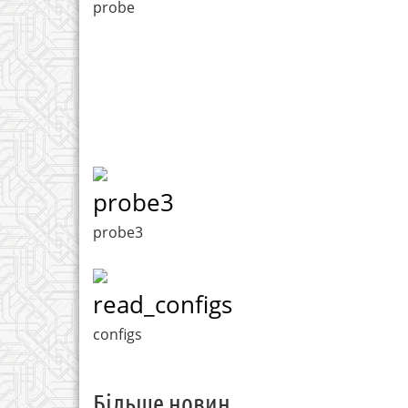
probe
probe3
probe3
read_configs
configs
Більше новин