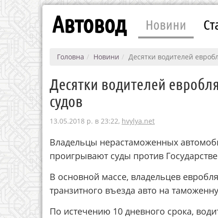
Автовод
Новини
Ст
Головна
Новини
Десятки водителей евроб
Десятки водителей евробл
судов
13.05.2018 р. в 23:22,
hvylya.net
Владельцы нерастаможенных автомоби
проигрывают суды против Государств
В основной массе, владельцев евробля
транзитного въезда авто на таможенн
По истечению 10 дневного срока, вод