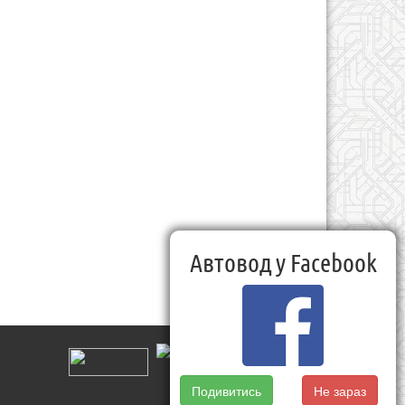
Автовод у Facebook
Подивитись
Не зараз