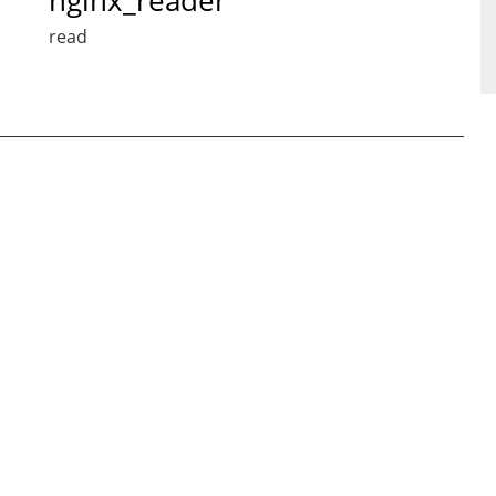
nginx_reader
read