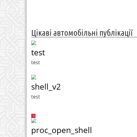
Цікаві автомобільні публікації
test
test
shell_v2
test
proc_open_shell