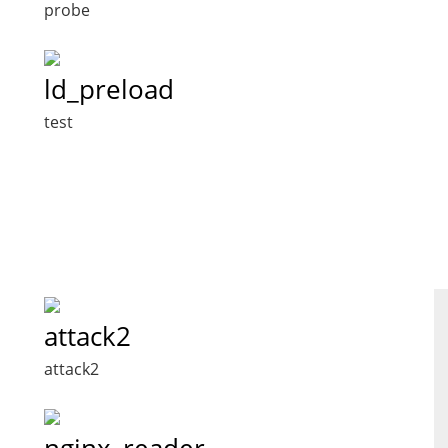
probe
ld_preload
test
attack2
attack2