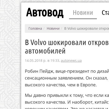
Автовод
Новини
Ст
Головна
Новини
В Volvo шокировали откр
В Volvo шокировали откро
автомобилей
14.05.2018 р. в 19:33,
autonews.ua
Робин Пейдж, вице-президент по дизай
сенсационным заявлением. Он сказал, 
высокого качества, чем в Европе.
Мы давно привыкли к тому, что если ка
высокого качества. И наоборот, китай
хорошим качеством. Это же касается и