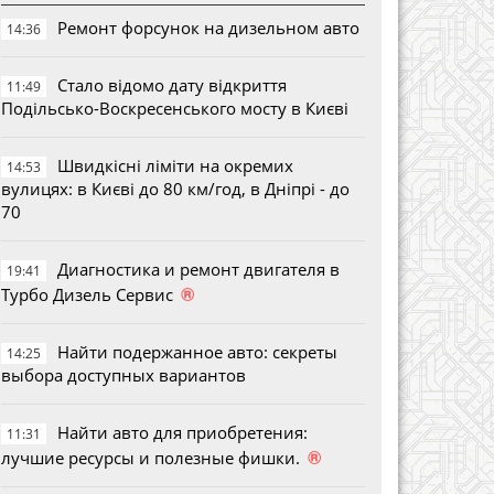
Ремонт форсунок на дизельном авто
14:36
Стало відомо дату відкриття
11:49
Подільсько-Воскресенського мосту в Києві
Швидкісні ліміти на окремих
14:53
вулицях: в Києві до 80 км/год, в Дніпрі - до
70
Диагностика и ремонт двигателя в
19:41
®
Турбо Дизель Сервис
Найти подержанное авто: секреты
14:25
выбора доступных вариантов
Найти авто для приобретения:
11:31
®
лучшие ресурсы и полезные фишки.