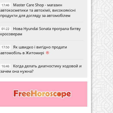
Master Care Shop - магазин
17:46
автокосметики та автохімії, високоякісні
продукти для догляду за автомобілем
Нова Hyundai Sonata програла битву
01:22
кросоверам
Як швидко і вигідно продати
17:50
®
автомобіль в Житомирі
Когда делать диагностику ходовой и
16:46
зачем она нужна?