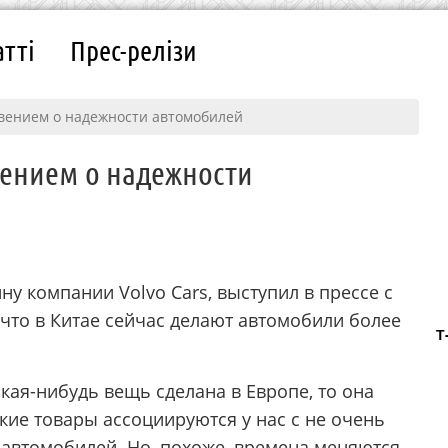
атті
Прес-релізи
овением о надежности автомобилей
вением о надежности
ну компании Volvo Cars, выступил в прессе с
что в Китае сейчас делают автомобили более
Т
кая-нибудь вещь сделана в Европе, то она
ские товары ассоциируются у нас с не очень
 автомобилей. Но, похоже, времена меняются,