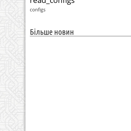
read_configs
configs
Більше новин