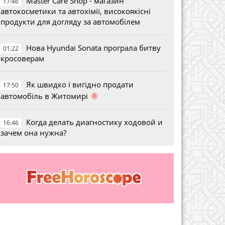
Master Care Shop - магазин
17:46
автокосметики та автохімії, високоякісні
продукти для догляду за автомобілем
Нова Hyundai Sonata програла битву
01:22
кросоверам
Як швидко і вигідно продати
17:50
®
автомобіль в Житомирі
Когда делать диагностику ходовой и
16:46
зачем она нужна?