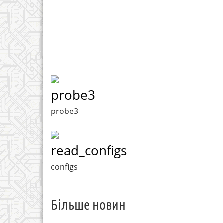
probe3
probe3
read_configs
configs
Більше новин