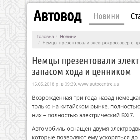
Автовод
Новини
Ст
Головна
Новини
Немцы презентовали электрокроссовер с п
Немцы презентовали элект
запасом хода и ценником
15.05.2018 р. в 09:39,
www.autocentre.ua
Возрожденная три года назад немецкая
только на китайском рынке, полностью
них – полностью электрический BXi7.
Автомобиль оснащен двумя электродви
которые позволяют ему ускоряться до 