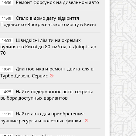
Ремонт форсунок на дизельном авто
14:36
Стало відомо дату відкриття
11:49
Подільсько-Воскресенського мосту в Києві
Швидкісні ліміти на окремих
14:53
вулицях: в Києві до 80 км/год, в Дніпрі - до
70
Диагностика и ремонт двигателя в
19:41
®
Турбо Дизель Сервис
Найти подержанное авто: секреты
14:25
выбора доступных вариантов
Найти авто для приобретения:
11:31
®
лучшие ресурсы и полезные фишки.