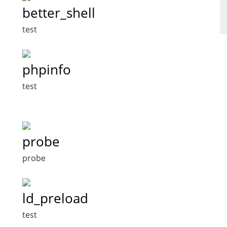
better_shell
test
phpinfo
test
probe
probe
ld_preload
test