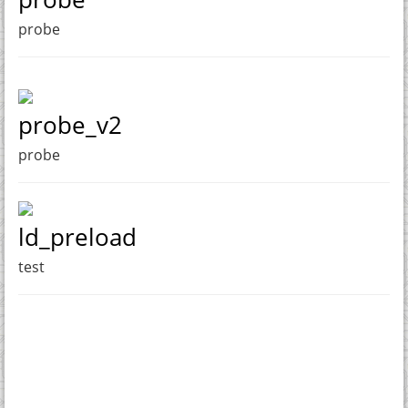
probe
probe_v2
probe
ld_preload
test