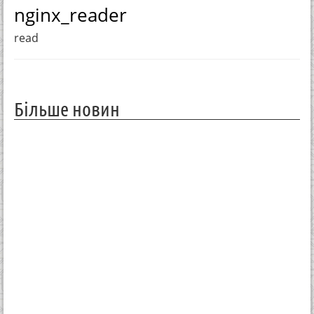
nginx_reader
read
Більше новин