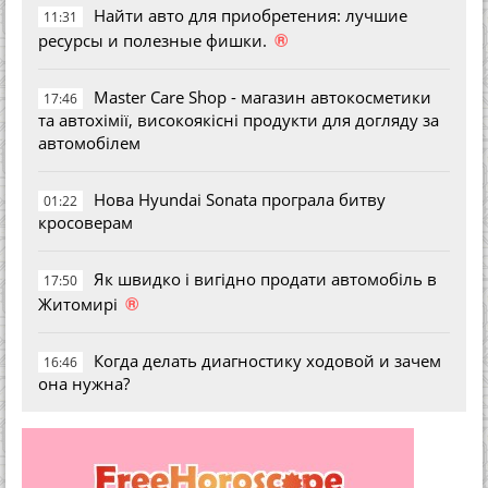
Найти авто для приобретения: лучшие
11:31
®
ресурсы и полезные фишки.
Master Care Shop - магазин автокосметики
17:46
та автохімії, високоякісні продукти для догляду за
автомобілем
Нова Hyundai Sonata програла битву
01:22
кросоверам
Як швидко і вигідно продати автомобіль в
17:50
®
Житомирі
Когда делать диагностику ходовой и зачем
16:46
она нужна?