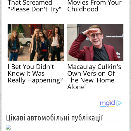
That Screamed
Movies From Your
"Please Don't Try"
Childhood
I Bet You Didn't
Macaulay Culkin's
Know It Was
Own Version Of
Really Happening?
The New ‘Home
Alone’
Цікаві автомобільні публікації