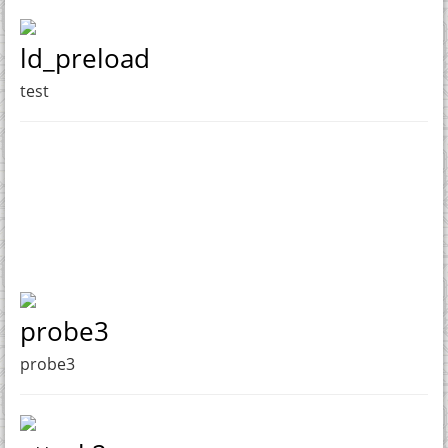
ld_preload
test
probe3
probe3