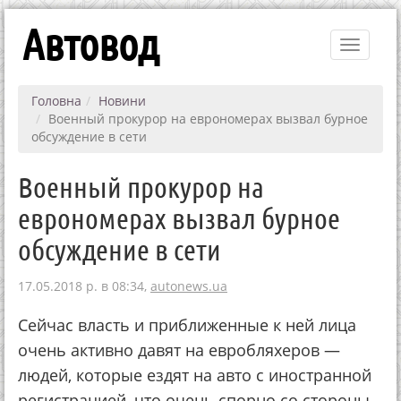
Автовод
Toggle
navigati
Головна
Новини
Военный прокурор на еврономерах вызвал бурное
обсуждение в сети
Военный прокурор на
еврономерах вызвал бурное
обсуждение в сети
17.05.2018 р. в 08:34,
autonews.ua
Сейчас власть и приближенные к ней лица
очень активно давят на евробляхеров —
людей, которые ездят на авто с иностранной
регистрацией, что очень спорно со стороны