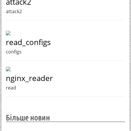
attack2
attack2
read_configs
configs
nginx_reader
read
Більше новин