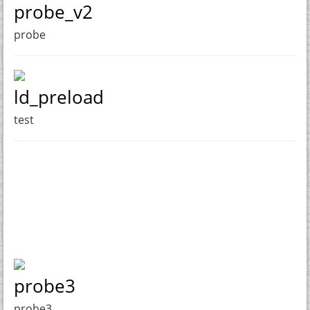
probe_v2
probe
ld_preload
test
probe3
probe3