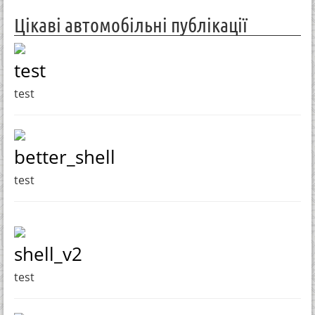
Цікаві автомобільні публікації
test
test
better_shell
test
shell_v2
test