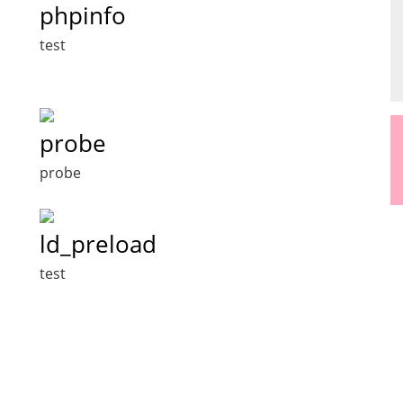
phpinfo
test
probe
probe
ld_preload
test