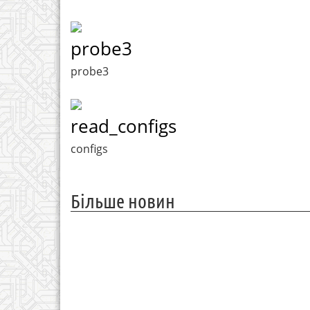
probe3
probe3
read_configs
configs
Більше новин