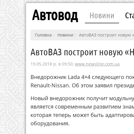
Автовод
Новини
Ст
Головна
Новини
АвтоВАЗ построит новую «
АвтоВАЗ построит новую «Н
19.05.2018 р. в 09:50,
www.newsline.com.ua
Внедорожник Lada 4×4 следующего пок
Renault-Nissan. Об этом заявил прези
Новый внедорожник получит модульну
является современным развитием знам
которая теперь может быть адаптиров
оборудования.