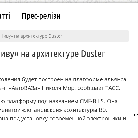
атті
Прес-релізи
Ниву» на архитектуре Duster
иву» на архитектуре Duster
оления будет построен на платформе альянса
дент «АвтоВАЗа» Николя Мор, сообщает ТАСС.
ю платформу под названием CMF-B LS. Она
енитой «логановской» архитектуры B0,
л
ана под установку современной электроники и