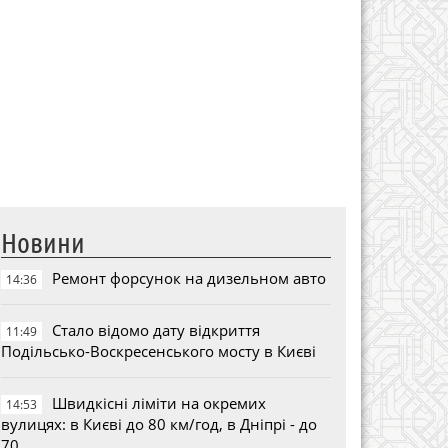
Новини
Ремонт форсунок на дизельном авто
14:36
Стало відомо дату відкриття
11:49
Подільсько-Воскресенського мосту в Києві
Швидкісні ліміти на окремих
14:53
вулицях: в Києві до 80 км/год, в Дніпрі - до
70