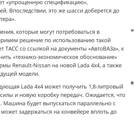
ачает «упрощенную спецификацию»,
й. Впоследствии, это же шасси доберется до
тера».
с
ения, которые могут потребоваться в
 примем решение по использованию такой
ет ТАСС со ссылкой на документы «АвтоВАЗа», к
нчить «технико-экономическое обоснование»
ы Renault-Nissan на новой Lada 4х4, а также
удущей модели.
б
ующая Lada 4х4 может получить 1,8-литровый
илы и новую коробку передач. Ожидается, что
а. Машина будет выпускаться параллельно с
 может задержаться на конвейере вплоть до