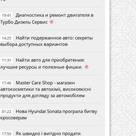
Диагностика и ремонт двигателя в
19:41
®
Турбо Дизель Сервис
Найти подержанное авто: секреты
14:25
выбора доступных вариантов
Найти авто для приобретения:
11:31
®
лучшие ресурсы и полезные фишки.
Master Care Shop - магазин
17:46
автокосметики та автохімії, високоякісні
продукти для догляду за автомобілем
Нова Hyundai Sonata програла битву
01:22
кросоверам
Як швидко і вигідно продати
17:50