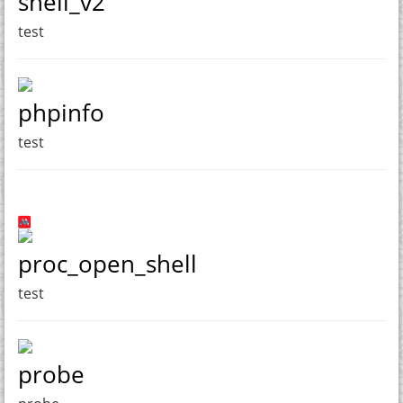
shell_v2
test
phpinfo
test
proc_open_shell
test
probe