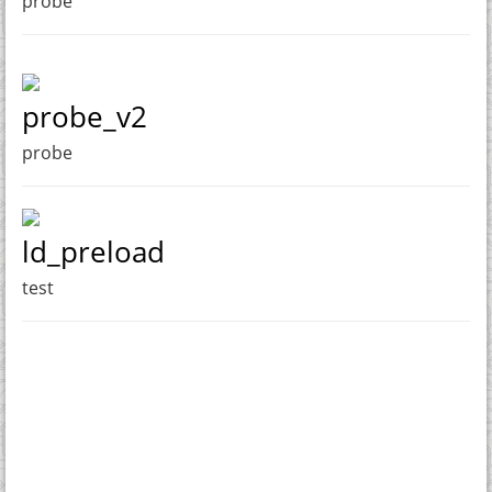
probe
probe_v2
probe
ld_preload
test