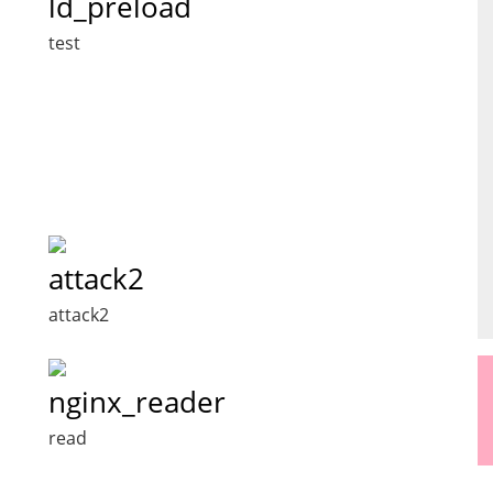
ld_preload
test
attack2
attack2
nginx_reader
read