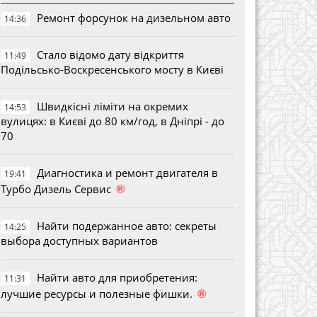
Ремонт форсунок на дизельном авто
14:36
Стало відомо дату відкриття
11:49
Подільсько-Воскресенського мосту в Києві
Швидкісні ліміти на окремих
14:53
вулицях: в Києві до 80 км/год, в Дніпрі - до
70
Диагностика и ремонт двигателя в
19:41
®
Турбо Дизель Сервис
Найти подержанное авто: секреты
14:25
выбора доступных вариантов
Найти авто для приобретения:
11:31
®
лучшие ресурсы и полезные фишки.