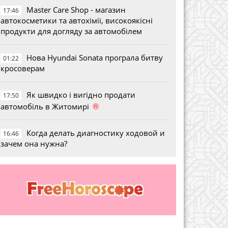
Master Care Shop - магазин
17:46
автокосметики та автохімії, високоякісні
продукти для догляду за автомобілем
Нова Hyundai Sonata програла битву
01:22
кросоверам
Як швидко і вигідно продати
17:50
®
автомобіль в Житомирі
Когда делать диагностику ходовой и
16:46
зачем она нужна?