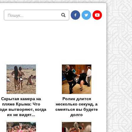
Скрытая камера на
Ролик длится
пляже Крыма: Что
несколько секунд, а
юди вытворяют, когда
смеяться вы будете
их не видят...
долго