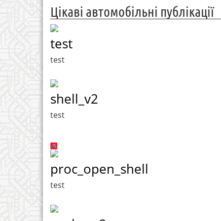
Цікаві автомобільні публікації
test
test
shell_v2
test
proc_open_shell
test