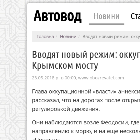
Автовод
Новини
Ст
Головна
Новини
Вводят новый режим: окк
Вводят новый режим: окку
Крымском мосту
23.05.2018 р. в 00:00,
www.obozrevatel.com
Глава оккупационной «власти» аннекс
рассказал, что на дорогах после откр
регулировкой движения.
Они наблюдаются возле Феодосии, где
направлению к морю, и на еще нескол
«Новости».