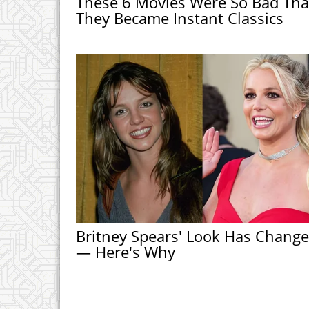
These 6 Movies Were So Bad Tha
They Became Instant Classics
Britney Spears' Look Has Chang
— Here's Why