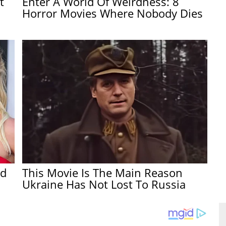
t
Enter A World Of Weirdness: 8
Horror Movies Where Nobody Dies
ed
This Movie Is The Main Reason
Ukraine Has Not Lost To Russia