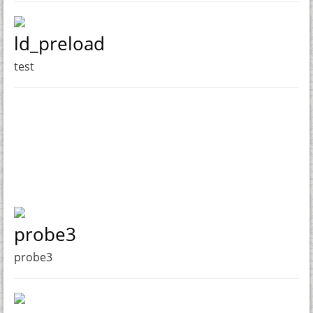
ld_preload
test
probe3
probe3