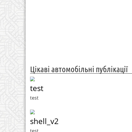
Цікаві автомобільні публікації
test
test
shell_v2
test