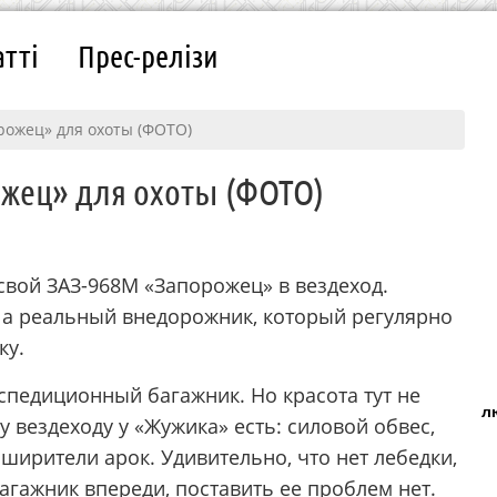
атті
Прес-релізи
рожец» для охоты (ФОТО)
ожец» для охоты (ФОТО)
свой ЗАЗ-968М «Запорожец» в вездеход.
, а реальный внедорожник, который регулярно
ку.
спедиционный багажник. Но красота тут не
л
 вездеходу у «Жужика» есть: силовой обвес,
сширители арок. Удивительно, что нет лебедки,
багажник впереди, поставить ее проблем нет.