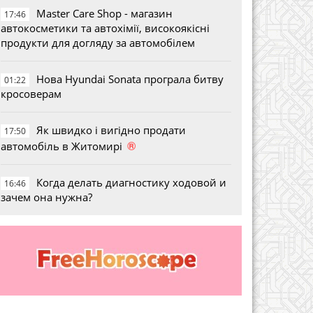
Master Care Shop - магазин
17:46
автокосметики та автохімії, високоякісні
продукти для догляду за автомобілем
Нова Hyundai Sonata програла битву
01:22
кросоверам
Як швидко і вигідно продати
17:50
®
автомобіль в Житомирі
Когда делать диагностику ходовой и
16:46
зачем она нужна?