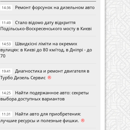
Ремонт форсунок на дизельном авто
14:36
Стало відомо дату відкриття
11:49
Подільсько-Воскресенського мосту в Києві
Швидкісні ліміти на окремих
14:53
вулицях: в Києві до 80 км/год, в Дніпрі - до
70
Диагностика и ремонт двигателя в
19:41
®
Турбо Дизель Сервис
Найти подержанное авто: секреты
14:25
выбора доступных вариантов
Найти авто для приобретения:
11:31
®
лучшие ресурсы и полезные фишки.