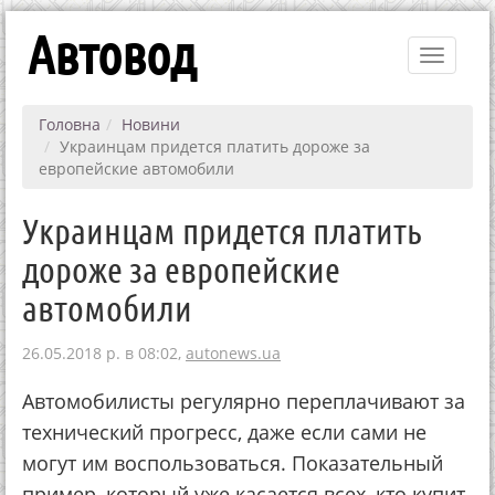
Автовод
Toggle
navigati
Головна
Новини
Украинцам придется платить дороже за
европейские автомобили
Украинцам придется платить
дороже за европейские
автомобили
26.05.2018 р. в 08:02,
autonews.ua
Автомобилисты регулярно переплачивают за
технический прогресс, даже если сами не
могут им воспользоваться. Показательный
пример, который уже касается всех, кто купит