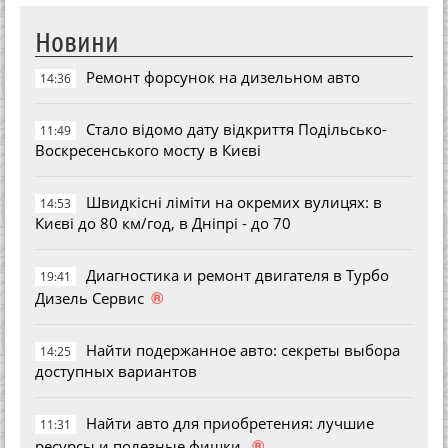
Новини
Ремонт форсунок на дизельном авто
14:36
Стало відомо дату відкриття Подільсько-
11:49
Воскресенського мосту в Києві
Швидкісні ліміти на окремих вулицях: в
14:53
Києві до 80 км/год, в Дніпрі - до 70
Диагностика и ремонт двигателя в Турбо
19:41
®
Дизель Сервис
Найти подержанное авто: секреты выбора
14:25
доступных вариантов
Найти авто для приобретения: лучшие
11:31
®
ресурсы и полезные фишки.