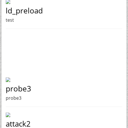
ld_preload
test
probe3
probe3
attack2