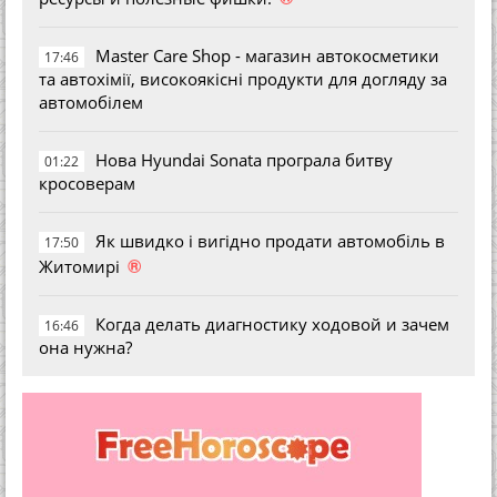
Master Care Shop - магазин автокосметики
17:46
та автохімії, високоякісні продукти для догляду за
автомобілем
Нова Hyundai Sonata програла битву
01:22
кросоверам
Як швидко і вигідно продати автомобіль в
17:50
®
Житомирі
Когда делать диагностику ходовой и зачем
16:46
она нужна?