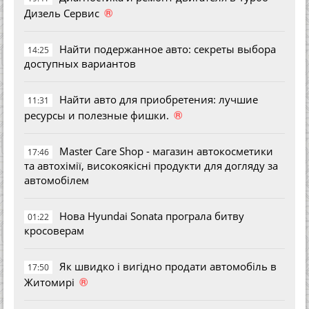
®
Дизель Сервис
Найти подержанное авто: секреты выбора
14:25
доступных вариантов
Найти авто для приобретения: лучшие
11:31
®
ресурсы и полезные фишки.
Master Care Shop - магазин автокосметики
17:46
та автохімії, високоякісні продукти для догляду за
автомобілем
Нова Hyundai Sonata програла битву
01:22
кросоверам
Як швидко і вигідно продати автомобіль в
17:50
®
Житомирі