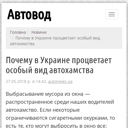
Автовод
Toggle
navigati
Головна
Новини
Почему в Украине процветает особый вид
автохамства
Почему в Украине процветает
особый вид автохамства
27.05.2018 р. в 14:42,
autonews.ua
Выбрасывание мусора из окна —
распространенное среди наших водителей
автохамство. Если некоторые
ограничиваются сигаретными окурками, то
есть те, кто могут выбросить в окно все: