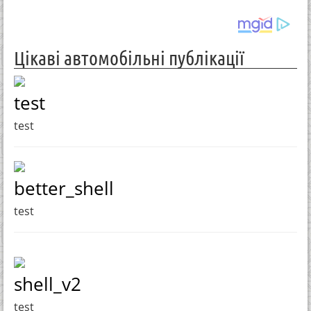
Цікаві автомобільні публікації
test
test
better_shell
test
shell_v2
test