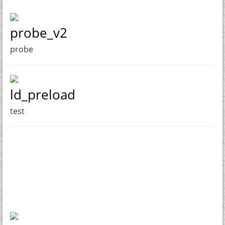
probe_v2
probe
ld_preload
test