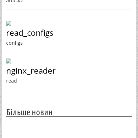
attack2
read_configs
configs
nginx_reader
read
Більше новин