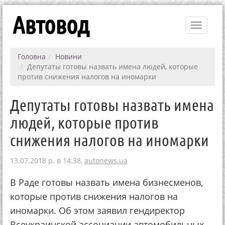
Автовод
Toggle
navigati
Головна
Новини
Депутаты готовы назвать имена людей, которые
против снижения налогов на иномарки
Депутаты готовы назвать имена
людей, которые против
снижения налогов на иномарки
13.07.2018 р. в 14:38,
autonews.ua
В Раде готовы назвать имена бизнесменов,
которые против снижения налогов на
иномарки. Об этом заявил гендиректор
Всеукраинской ассоциации автомобильных