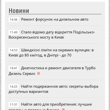
Новини
Ремонт форсунок на дизельном авто
14:36
Стало відомо дату відкриття Подільсько-
11:49
Воскресенського мосту в Києві
Швидкісні ліміти на окремих вулицях: в
14:53
Києві до 80 км/год, в Дніпрі - до 70
Диагностика и ремонт двигателя в Турбо
19:41
®
Дизель Сервис
Найти подержанное авто: секреты выбора
14:25
доступных вариантов
Найти авто для приобретения: лучшие
11:31
®
ресурсы и полезные фишки.