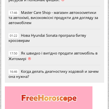
Master Care Shop - магазин автокосметики
17:46
та автохімії, високоякісні продукти для догляду за
автомобілем
Нова Hyundai Sonata програла битву
01:22
кросоверам
Як швидко і вигідно продати автомобіль в
17:50
®
Житомирі
Когда делать диагностику ходовой и зачем
16:46
она нужна?