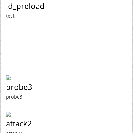
ld_preload
test
probe3
probe3
attack2