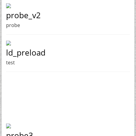
probe_v2
probe
ld_preload
test
probe3