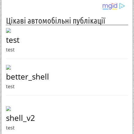
Цікаві автомобільні публікації
test
test
better_shell
test
shell_v2
test