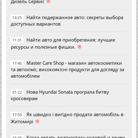
®
Дизель Сервис
Найти подержанное авто: секреты выбора
14:25
доступных вариантов
Найти авто для приобретения: лучшие
11:31
®
ресурсы и полезные фишки.
Master Care Shop - магазин автокосметики
17:46
та автохімії, високоякісні продукти для догляду за
автомобілем
Нова Hyundai Sonata програла битву
01:22
кросоверам
Як швидко і вигідно продати автомобіль в
17:50
®
Житомирі
Когда делать диагностику ходовой и зачем
16:46