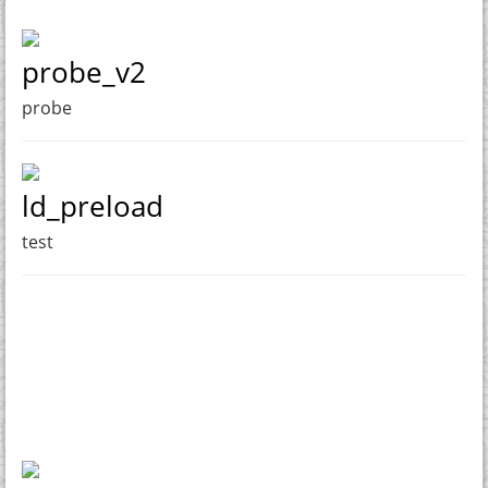
probe_v2
probe
ld_preload
test