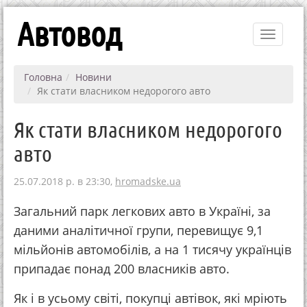
Автовод
Toggle
navigati
Головна
Новини
Як стати власником недорогого авто
Як стати власником недорогого
авто
25.07.2018 р. в 23:30,
hromadske.ua
Загальний парк легкових авто в Україні, за
даними аналітичної групи, перевищує 9,1
мільйонів автомобілів, а на 1 тисячу українців
припадає понад 200 власників авто.
Як і в усьому світі, покупці автівок, які мріють