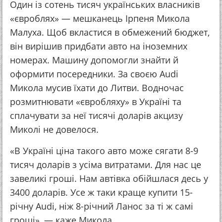
Один із сотень тисяч українських власників
«євроблях» — мешканець Ірпеня Микола
Малуха. Щоб вкластися в обмежений бюджет,
він вирішив придбати авто на іноземних
номерах. Машину допомогли знайти й
оформити посередники. За своєю Audi
Микола мусив їхати до Литви. Водночас
розмитнювати «євробляху» в Україні та
сплачувати за неї тисячі доларів акцизу
Миколі не довелося.
«В Україні ціна такого авто може сягати 8-9
тисяч доларів з усіма витратами. Для нас це
завеликі гроші. Нам автівка обійшлася десь у
3400 доларів. Усе ж таки краще купити 15-
річну Audi, ніж 8-річний Ланос за ті ж самі
гроші», — каже Микола.