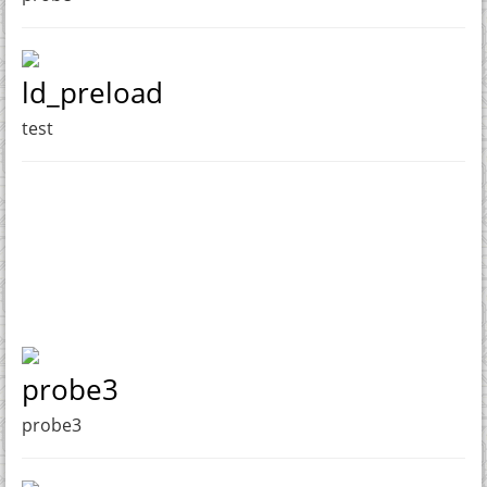
ld_preload
test
probe3
probe3