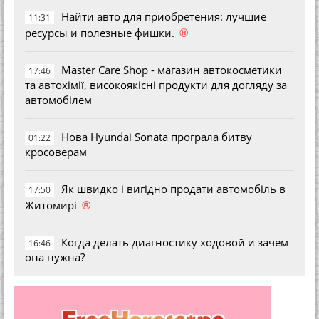
Найти авто для приобретения: лучшие
11:31
®
ресурсы и полезные фишки.
Master Care Shop - магазин автокосметики
17:46
та автохімії, високоякісні продукти для догляду за
автомобілем
Нова Hyundai Sonata програла битву
01:22
кросоверам
Як швидко і вигідно продати автомобіль в
17:50
®
Житомирі
Когда делать диагностику ходовой и зачем
16:46
она нужна?