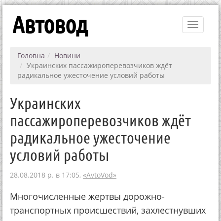
Автовод
Toggle
navigati
Головна
Новини
Украинских пассажироперевозчиков ждёт
радикальное ужесточение условий работы
Украинских
пассажироперевозчиков ждёт
радикальное ужесточение
условий работы
28.08.2018 р. в 17:05,
«AvtoVod»
Многочисленные жертвы дорожно-
транспортных происшествий, захлестнувших