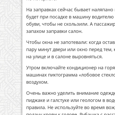
На заправках сейчас бывает наляпано
будет при посадке в машину водител
обуви, чтобы не скользили. А пассажи
запахом заправки салон.
Чтобы окна не запотевали: когда оста
пару минут двери или окно перед тем, 
на улице и в салоне выровняться.
Утром включайте кондиционер на горяч
машинах пиктограмма «лобовое стекло
воздухом.
Очень важно уделить внимание одежде.
пиджаке и галстуке или геологом в во
правила. Не используйте во время вож
подачу крови к голове. Рубашка с расс