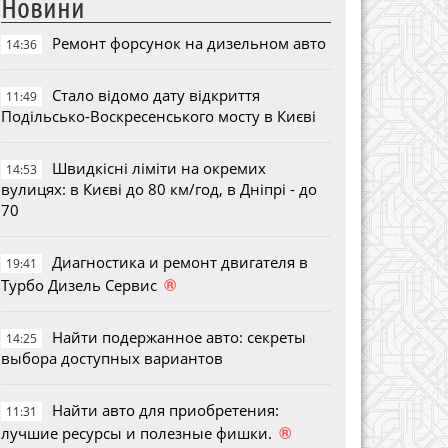
Новини
Ремонт форсунок на дизельном авто
14:36
Стало відомо дату відкриття
11:49
Подільсько-Воскресенського мосту в Києві
Швидкісні ліміти на окремих
14:53
вулицях: в Києві до 80 км/год, в Дніпрі - до
70
Диагностика и ремонт двигателя в
19:41
®
Турбо Дизель Сервис
Найти подержанное авто: секреты
14:25
выбора доступных вариантов
Найти авто для приобретения:
11:31
®
лучшие ресурсы и полезные фишки.