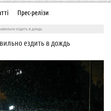
атті
Прес-релізи
равильно ездить в дождь
авильно ездить в дождь