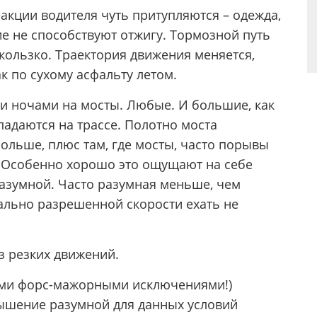
акции водителя чуть притупляются – одежда,
е не способствуют отжигу. Тормозной путь
скользко. Траектория движения меняется,
ак по сухому асфальту летом.
 и ночами на мосты. Любые. И большие, как
падаются на трассе. Полотно моста
больше, плюс там, где мосты, часто порывы
е. Особенно хорошо это ощущают на себе
разумной. Часто разумная меньше, чем
ально разрешенной скорости ехать не
з резких движений.
шими форс-мажорными исключениями!)
ышение разумной для данных условий