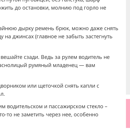
ожить до остановки, молнию под горло не
крайнюю дырку ремень брюк, можно даже снять
у на джинсах (главное не забыть застегнуть
и вешайте сзади. Ведь за рулем водитель не
краснолицый румяный младенец — вам
дворником или щеточкой снять капли с
л.
им водительском и пассажирском стекло –
то-то не заметить через нее, особенно