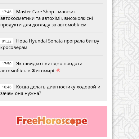
Master Care Shop - магазин
17:46
автокосметики та автохімії, високоякісні
продукти для догляду за автомобілем
Нова Hyundai Sonata програла битву
01:22
кросоверам
Як швидко і вигідно продати
17:50
®
автомобіль в Житомирі
Когда делать диагностику ходовой и
16:46
зачем она нужна?