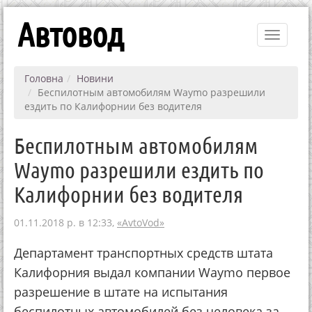
Автовод
Toggle
navigati
Головна
Новини
Беспилотным автомобилям Waymo разрешили
ездить по Калифорнии без водителя
Беспилотным автомобилям
Waymo разрешили ездить по
Калифорнии без водителя
01.11.2018 р. в 12:33,
«AvtoVod»
Департамент транспортных средств штата
Калифорния выдал компании Waymo первое
разрешение в штате на испытания
беспилотных автомобилей без человека за