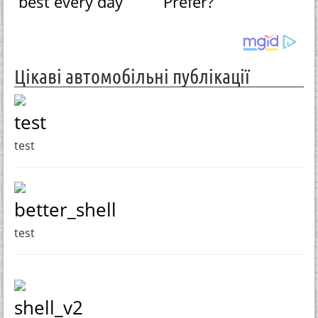
best every day
Prefer?
Цікаві автомобільні публікації
test
test
better_shell
test
shell_v2