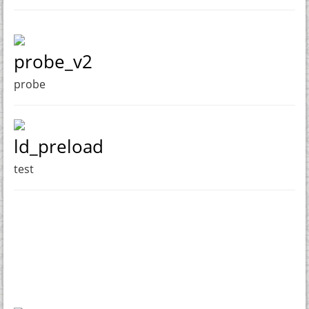
probe_v2
probe
ld_preload
test