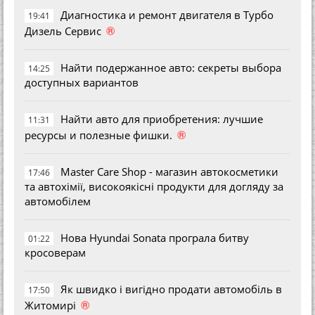
Диагностика и ремонт двигателя в Турбо
19:41
®
Дизель Сервис
Найти подержанное авто: секреты выбора
14:25
доступных вариантов
Найти авто для приобретения: лучшие
11:31
®
ресурсы и полезные фишки.
Master Care Shop - магазин автокосметики
17:46
та автохімії, високоякісні продукти для догляду за
автомобілем
Нова Hyundai Sonata програла битву
01:22
кросоверам
Як швидко і вигідно продати автомобіль в
17:50
®
Житомирі