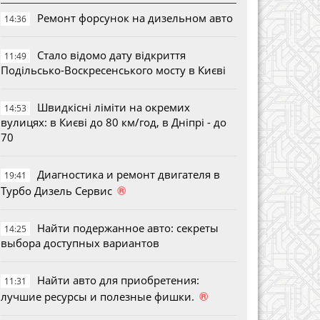
Ремонт форсунок на дизельном авто
14:36
Стало відомо дату відкриття
11:49
Подільсько-Воскресенського мосту в Києві
Швидкісні ліміти на окремих
14:53
вулицях: в Києві до 80 км/год, в Дніпрі - до
70
Диагностика и ремонт двигателя в
19:41
®
Турбо Дизель Сервис
Найти подержанное авто: секреты
14:25
выбора доступных вариантов
Найти авто для приобретения:
11:31
®
лучшие ресурсы и полезные фишки.