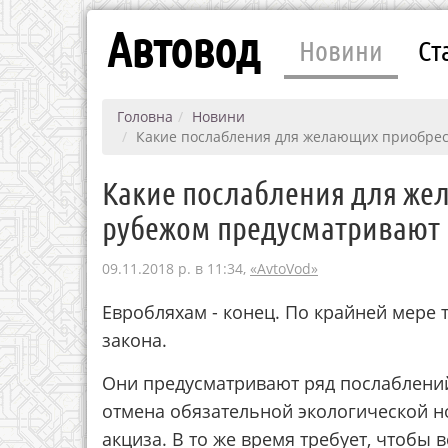
Автовод
Новини
Ст
Головна
Новини
Какие послабления для желающих приобрес
Какие послабления для же
рубежом предусматривают
09.11.2018 р. в 11:34,
«AvtoVod»
Евробляхам - конец. По крайней мере 
закона.
Они предусматривают ряд послаблений
отмена обязательной экологической 
акциза. В то же время требует, чтобы 