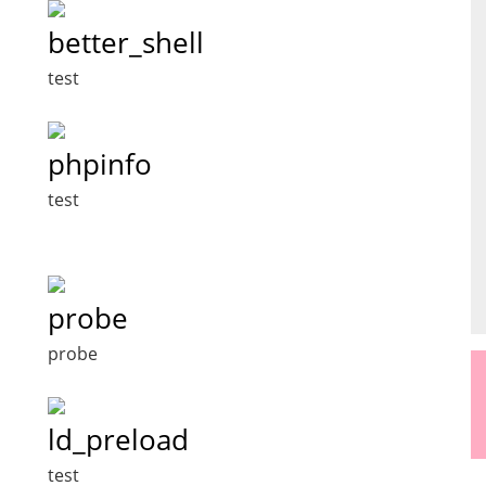
better_shell
test
phpinfo
test
probe
probe
ld_preload
test