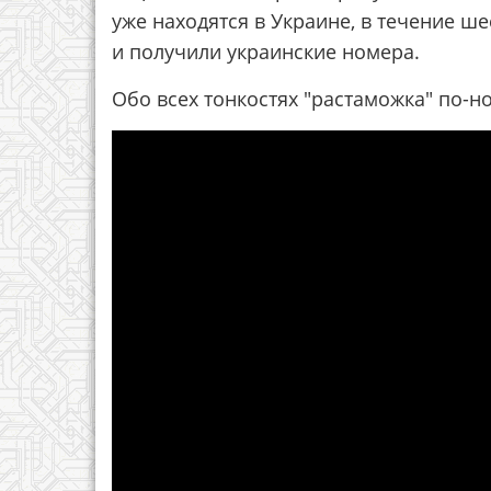
уже находятся в Украине, в течение 
и получили украинские номера.
Обо всех тонкостях "растаможка" по-н