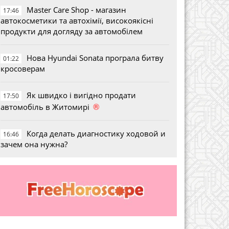
Master Care Shop - магазин
17:46
автокосметики та автохімії, високоякісні
продукти для догляду за автомобілем
Нова Hyundai Sonata програла битву
01:22
кросоверам
Як швидко і вигідно продати
17:50
®
автомобіль в Житомирі
Когда делать диагностику ходовой и
16:46
зачем она нужна?