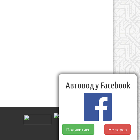
Автовод у Facebook
Подивитись
Не зараз