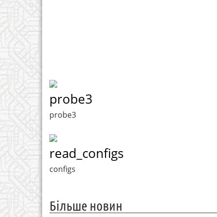
probe3
probe3
read_configs
configs
Більше новин