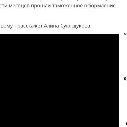
шести месяцев прошли таможенное оформление
овому - расскажет Алина Суюндукова.
о
б