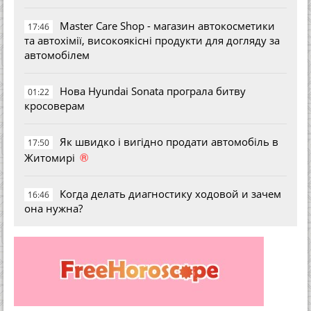
Master Care Shop - магазин автокосметики
17:46
та автохімії, високоякісні продукти для догляду за
автомобілем
Нова Hyundai Sonata програла битву
01:22
кросоверам
Як швидко і вигідно продати автомобіль в
17:50
®
Житомирі
Когда делать диагностику ходовой и зачем
16:46
она нужна?