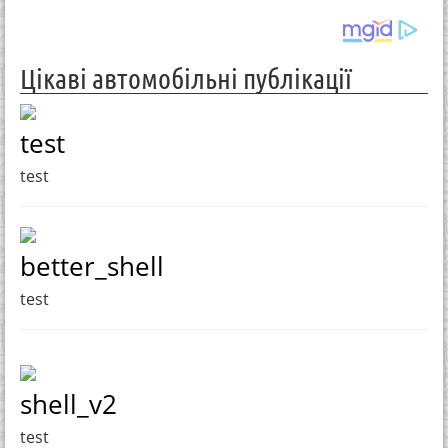
Цікаві автомобільні публікації
test
test
better_shell
test
shell_v2
test