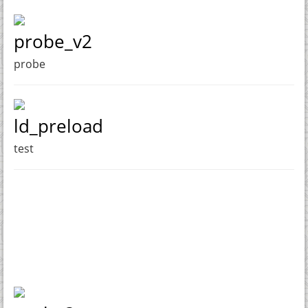
probe_v2
probe
ld_preload
test