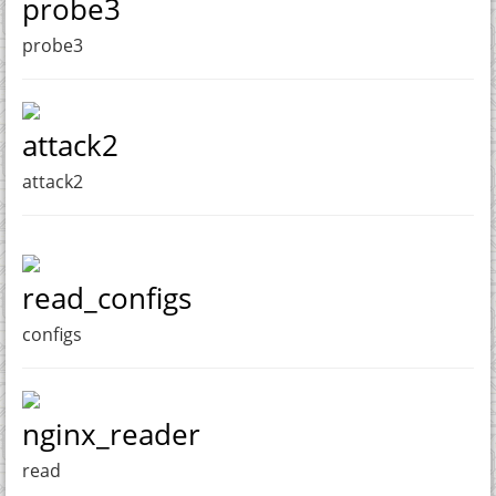
probe3
probe3
attack2
attack2
read_configs
configs
nginx_reader
read