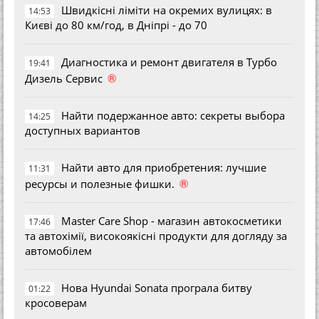
Швидкісні ліміти на окремих вулицях: в
14:53
Києві до 80 км/год, в Дніпрі - до 70
Диагностика и ремонт двигателя в Турбо
19:41
®
Дизель Сервис
Найти подержанное авто: секреты выбора
14:25
доступных вариантов
Найти авто для приобретения: лучшие
11:31
®
ресурсы и полезные фишки.
Master Care Shop - магазин автокосметики
17:46
та автохімії, високоякісні продукти для догляду за
автомобілем
Нова Hyundai Sonata програла битву
01:22
кросоверам