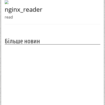
nginx_reader
read
Більше новин