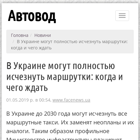
Автовод
Toggle
navigati
Головна
Новини
В Украине могут полностью исчезнуть маршрутки:
когда и чего ждать
В Украине могут полностью
исчезнуть маршрутки: когда и
чего ждать
01.05.2019 р. в 00:54,
www.facenews.ua
В Украине до 2030 года могут исчезнуть все
маршрутные такси. Их заменят неопланы и их
аналоги. Таким образом профильное
Министерство инфраструктуры планирует