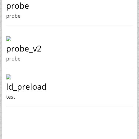
probe
probe
probe_v2
probe
ld_preload
test