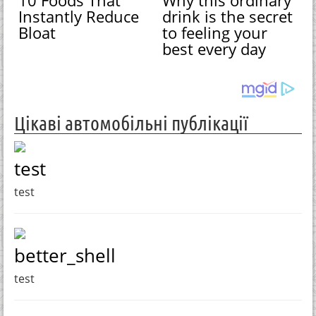
10 Foods That
Why this ordinary
Instantly Reduce
drink is the secret
Bloat
to feeling your
best every day
Цікаві автомобільні публікації
test
test
better_shell
test