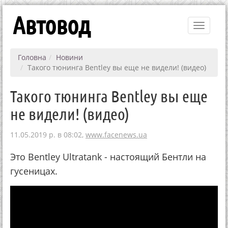
Автовод
Toggle
navigati
Головна
Новини
Такого тюнинга Bentley вы еще не видели! (видео)
Такого тюнинга Bentley вы еще
не видели! (видео)
11.05.2019 р. в 08:02,
www.facenews.ua
Это Bentley Ultratank - настоящий Бентли на
гусеницах.