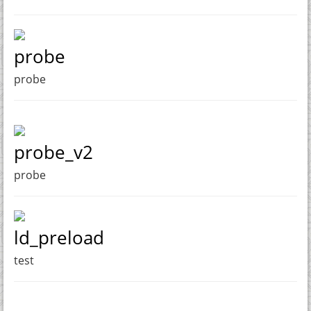
probe
probe
probe_v2
probe
ld_preload
test