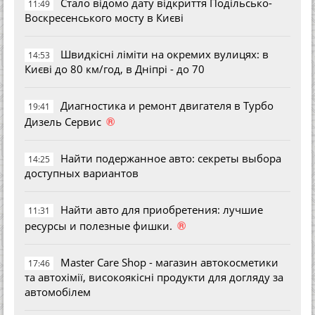
Стало відомо дату відкриття Подільсько-
11:49
Воскресенського мосту в Києві
Швидкісні ліміти на окремих вулицях: в
14:53
Києві до 80 км/год, в Дніпрі - до 70
Диагностика и ремонт двигателя в Турбо
19:41
®
Дизель Сервис
Найти подержанное авто: секреты выбора
14:25
доступных вариантов
Найти авто для приобретения: лучшие
11:31
®
ресурсы и полезные фишки.
Master Care Shop - магазин автокосметики
17:46
та автохімії, високоякісні продукти для догляду за
автомобілем