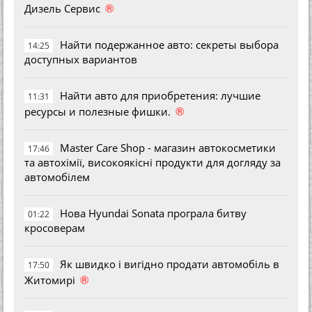
®
Дизель Сервис
Найти подержанное авто: секреты выбора
14:25
доступных вариантов
Найти авто для приобретения: лучшие
11:31
®
ресурсы и полезные фишки.
Master Care Shop - магазин автокосметики
17:46
та автохімії, високоякісні продукти для догляду за
автомобілем
Нова Hyundai Sonata програла битву
01:22
кросоверам
Як швидко і вигідно продати автомобіль в
17:50
®
Житомирі