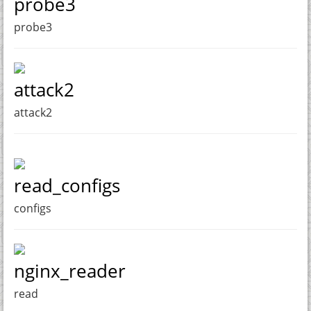
probe3
probe3
attack2
attack2
read_configs
configs
nginx_reader
read