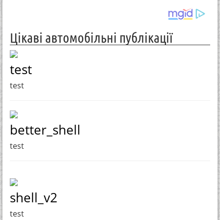
Цікаві автомобільні публікації
test
test
better_shell
test
shell_v2
test