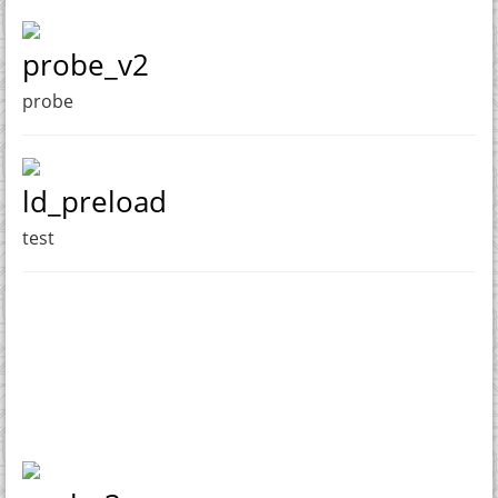
probe_v2
probe
ld_preload
test