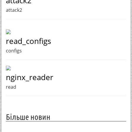
attack2
attack2
read_configs
configs
nginx_reader
read
Більше новин