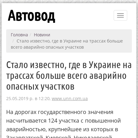
Автовод
Toggle
navigati
Головна
Новини
Стало известно, где в Украине на трассах больше
всего аварийно опасных участков
Стало известно, где в Украине на
трассах больше всего аварийно
опасных участков
25.05.2019 р. в 12:20,
www.unn.com.ua
На дорогах государственного значения
насчитывается 124 участка с повышенной
аварийностью, крупнейшее из которых в
Закарпатской, Киевской, Николаевской