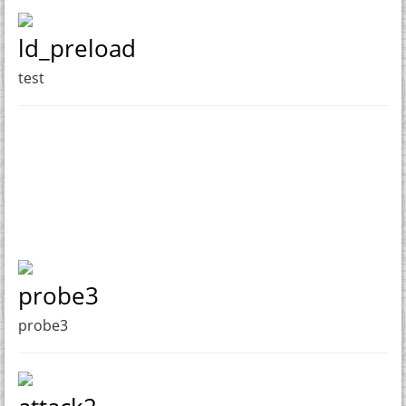
ld_preload
test
probe3
probe3