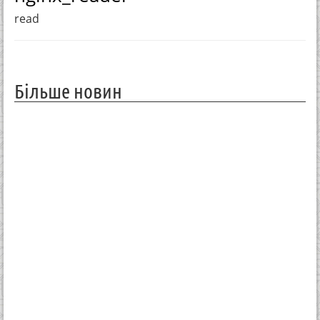
read
Більше новин