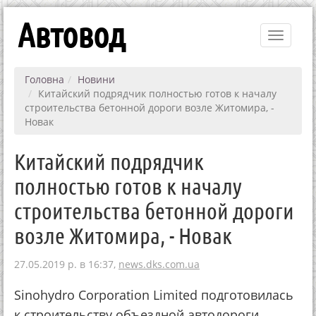
Автовод
Toggle
navigati
Головна
Новини
Китайский подрядчик полностью готов к началу
строительства бетонной дороги возле Житомира, -
Новак
Китайский подрядчик
полностью готов к началу
строительства бетонной дороги
возле Житомира, - Новак
27.05.2019 р. в 16:37,
news.dks.com.ua
Sinohydro Corporation Limited подготовилась
к строительству объездной автодороги