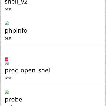
shell_v2
test
phpinfo
test
proc_open_shell
test
probe