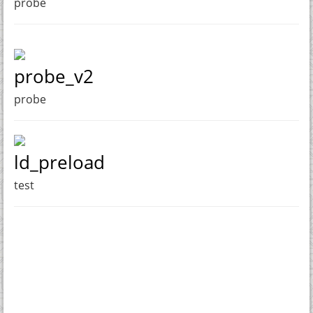
probe
probe_v2
probe
ld_preload
test