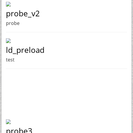
probe_v2
probe
ld_preload
test
probe3