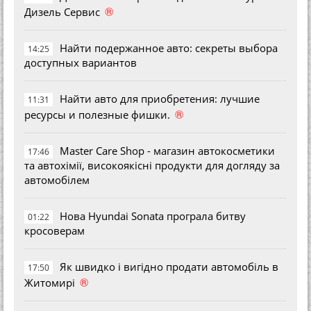
®
Дизель Сервис
Найти подержанное авто: секреты выбора
14:25
доступных вариантов
Найти авто для приобретения: лучшие
11:31
®
ресурсы и полезные фишки.
Master Care Shop - магазин автокосметики
17:46
та автохімії, високоякісні продукти для догляду за
автомобілем
Нова Hyundai Sonata програла битву
01:22
кросоверам
Як швидко і вигідно продати автомобіль в
17:50
®
Житомирі