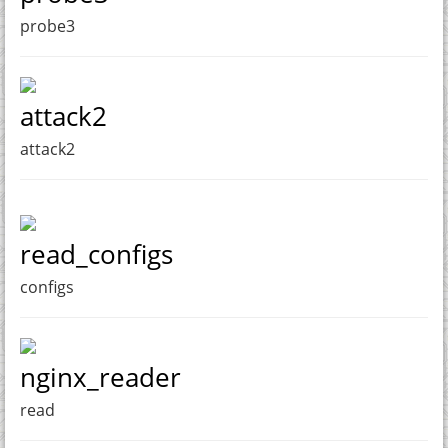
probe3
attack2
attack2
read_configs
configs
nginx_reader
read