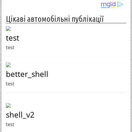
Цікаві автомобільні публікації
test
test
better_shell
test
shell_v2
test