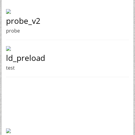
probe_v2
probe
ld_preload
test