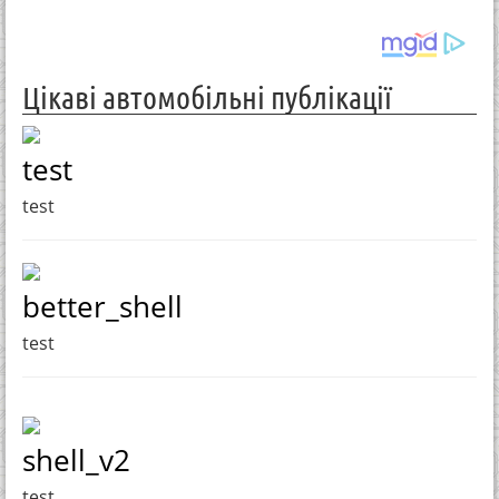
Цікаві автомобільні публікації
test
test
better_shell
test
shell_v2
test