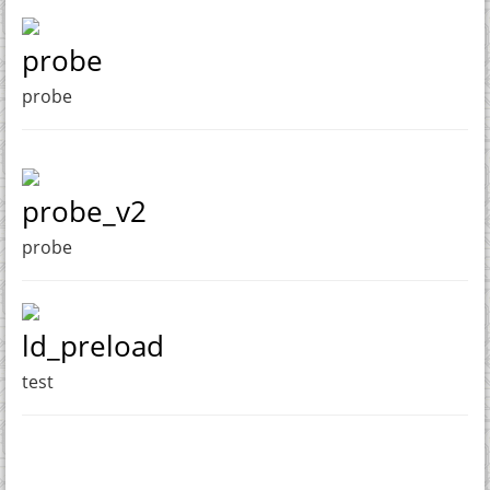
probe
probe
probe_v2
probe
ld_preload
test