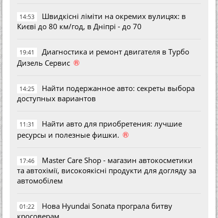
Швидкісні ліміти на окремих вулицях: в
14:53
Києві до 80 км/год, в Дніпрі - до 70
Диагностика и ремонт двигателя в Турбо
19:41
®
Дизель Сервис
Найти подержанное авто: секреты выбора
14:25
доступных вариантов
Найти авто для приобретения: лучшие
11:31
®
ресурсы и полезные фишки.
Master Care Shop - магазин автокосметики
17:46
та автохімії, високоякісні продукти для догляду за
автомобілем
Нова Hyundai Sonata програла битву
01:22
кросоверам