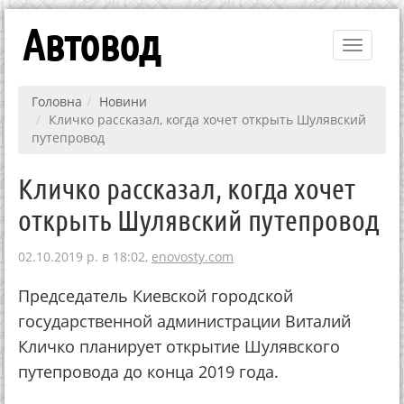
Автовод
Toggle
navigati
Головна
Новини
Кличко рассказал, когда хочет открыть Шулявский
путепровод
Кличко рассказал, когда хочет
открыть Шулявский путепровод
02.10.2019 р. в 18:02,
enovosty.com
Председатель Киевской городской
государственной администрации Виталий
Кличко планирует открытие Шулявского
путепровода до конца 2019 года.