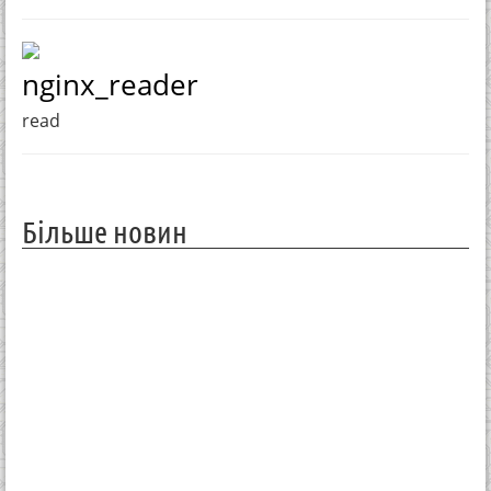
nginx_reader
read
Більше новин