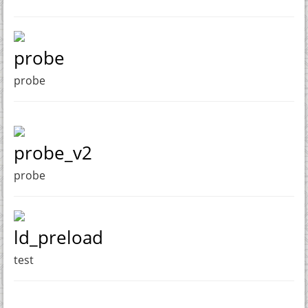
probe
probe
probe_v2
probe
ld_preload
test