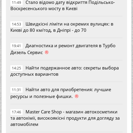
Стало відомо дату відкриття Подільсько-
11:49
Воскресенського мосту в Києві
Швидкісні ліміти на окремих вулицях: в
14:53
Києві до 80 км/год, в Дніпрі - до 70
Диагностика и ремонт двигателя в Турбо
19:41
®
Дизель Сервис
Найти подержанное авто: секреты выбора
14:25
доступных вариантов
Найти авто для приобретения: лучшие
11:31
®
ресурсы и полезные фишки.
Master Care Shop - магазин автокосметики
17:46
та автохімії, високоякісні продукти для догляду за
автомобілем