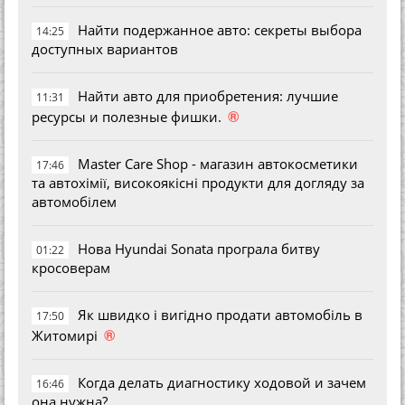
Найти подержанное авто: секреты выбора
14:25
доступных вариантов
Найти авто для приобретения: лучшие
11:31
®
ресурсы и полезные фишки.
Master Care Shop - магазин автокосметики
17:46
та автохімії, високоякісні продукти для догляду за
автомобілем
Нова Hyundai Sonata програла битву
01:22
кросоверам
Як швидко і вигідно продати автомобіль в
17:50
®
Житомирі
Когда делать диагностику ходовой и зачем
16:46
она нужна?