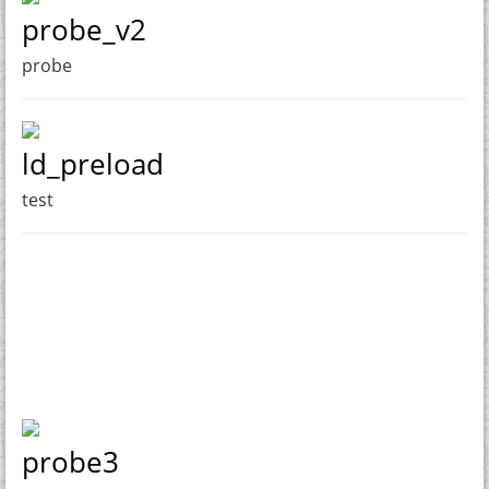
probe_v2
probe
ld_preload
test
probe3