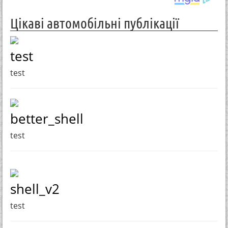
Цікаві автомобільні публікації
test
test
better_shell
test
shell_v2
test