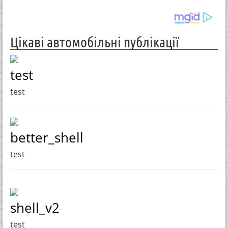
Цікаві автомобільні публікації
test
test
better_shell
test
shell_v2
test