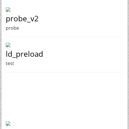
probe_v2
probe
ld_preload
test