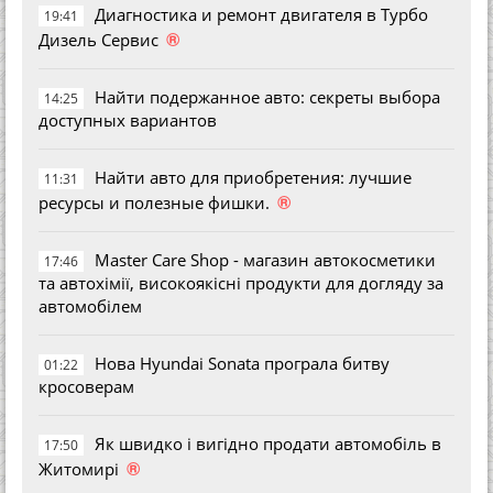
Диагностика и ремонт двигателя в Турбо
19:41
®
Дизель Сервис
Найти подержанное авто: секреты выбора
14:25
доступных вариантов
Найти авто для приобретения: лучшие
11:31
®
ресурсы и полезные фишки.
Master Care Shop - магазин автокосметики
17:46
та автохімії, високоякісні продукти для догляду за
автомобілем
Нова Hyundai Sonata програла битву
01:22
кросоверам
Як швидко і вигідно продати автомобіль в
17:50
®
Житомирі