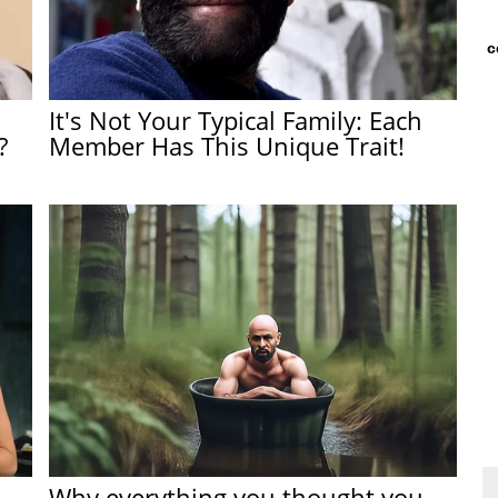
с
It's Not Your Typical Family: Each
?
Member Has This Unique Trait!
Why everything you thought you