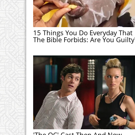
15 Things You Do Everyday That
The Bible Forbids: Are You Guilty
'The OC' Cast Then And Now -