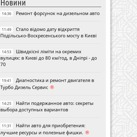
Новини
Ремонт форсунок на дизельном авто
14:36
Стало відомо дату відкриття
11:49
Подільсько-Воскресенського мосту в Києві
Швидкісні ліміти на окремих
14:53
вулицях: в Києві до 80 км/год, в Дніпрі - до
70
Диагностика и ремонт двигателя в
19:41
®
Турбо Дизель Сервис
Найти подержанное авто: секреты
14:25
выбора доступных вариантов
Найти авто для приобретения:
11:31
®
лучшие ресурсы и полезные фишки.