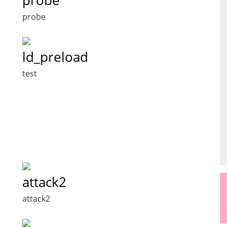
probe
ld_preload
test
attack2
attack2