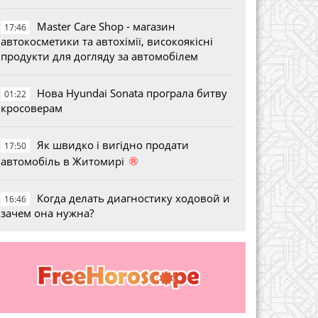
Master Care Shop - магазин
17:46
автокосметики та автохімії, високоякісні
продукти для догляду за автомобілем
Нова Hyundai Sonata програла битву
01:22
кросоверам
Як швидко і вигідно продати
17:50
®
автомобіль в Житомирі
Когда делать диагностику ходовой и
16:46
зачем она нужна?