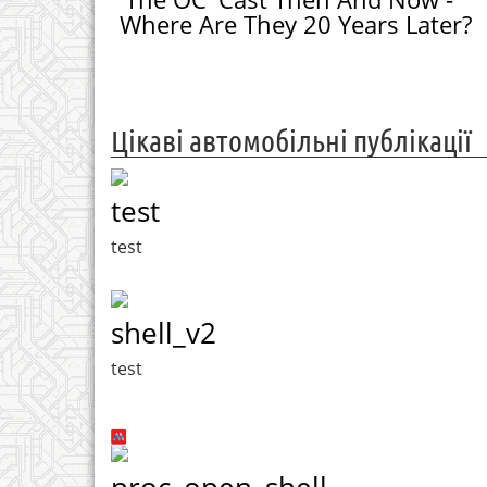
Where Are They 20 Years Later?
Цікаві автомобільні публікації
test
test
shell_v2
test
proc_open_shell