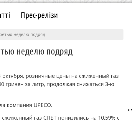
атті
Прес-релізи
третью неделю подряд
етью неделю подряд
 4 октября, розничные цены на сжиженный газ
,90 гривен за литр, продолжая снижаться 3-ю
ла компания UPECO.
л
а сжиженный газ СПБТ понизились на 10,59% с