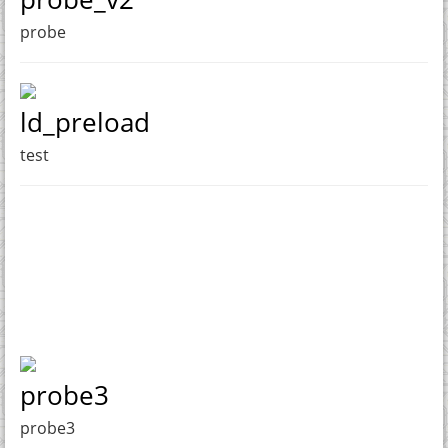
probe
ld_preload
test
probe3
probe3