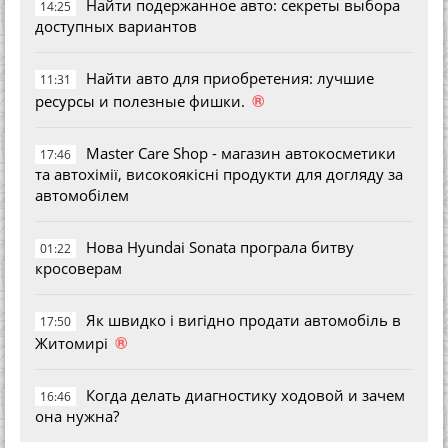
Найти подержанное авто: секреты выбора
14:25
доступных вариантов
Найти авто для приобретения: лучшие
11:31
®
ресурсы и полезные фишки.
Master Care Shop - магазин автокосметики
17:46
та автохімії, високоякісні продукти для догляду за
автомобілем
Нова Hyundai Sonata програла битву
01:22
кросоверам
Як швидко і вигідно продати автомобіль в
17:50
®
Житомирі
Когда делать диагностику ходовой и зачем
16:46
она нужна?