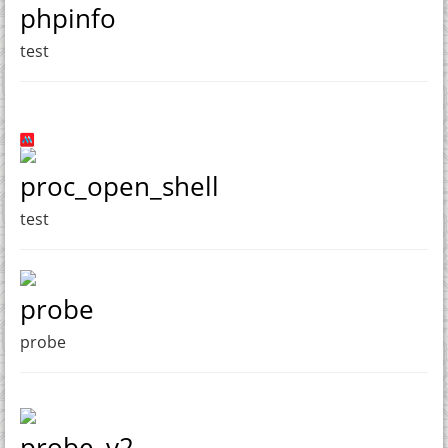
phpinfo
test
proc_open_shell
test
probe
probe
probe_v2