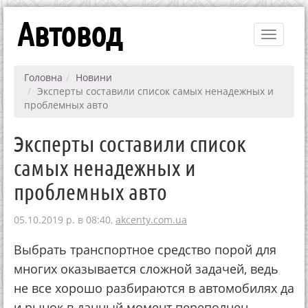
Автовод
Toggle
navigati
Головна
Новини
Эксперты составили список самых ненадежных и
проблемных авто
Эксперты составили список
самых ненадежных и
проблемных авто
05.10.2019 р. в 08:40,
akcenty.com.ua
Выбрать транспортное средство порой для
многих оказывается сложной задачей, ведь
не все хорошо разбираются в автомобилях да
и рынок в данный момент переполнен