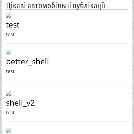
Цікаві автомобільні публікації
test
test
better_shell
test
shell_v2
test